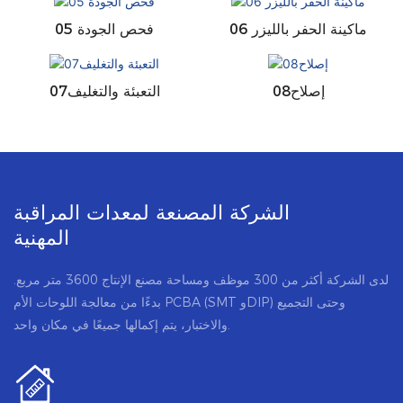
06 ماكينة الحفر بالليزر
05 فحص الجودة
إصلاح08
التعبئة والتغليف07
الشركة المصنعة لمعدات المراقبة
المهنية
لدى الشركة أكثر من 300 موظف ومساحة مصنع الإنتاج 3600 متر مربع.
بدءًا من معالجة اللوحات الأم PCBA (SMT وDIP) وحتى التجميع
والاختبار، يتم إكمالها جميعًا في مكان واحد.