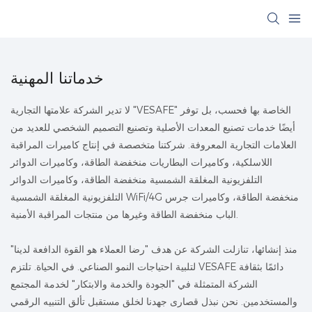
خدماتنا المهنية
لا تدير الشركة علامتها التجارية "VESAFE" الخاصة بها فحسب، بل توفر
أيضًا خدمات تصنيع المعدات الأصلية وتصنيع التصميم الشخصي للعديد من
العلامات التجارية المعروفة. شركتنا متخصصة في إنتاج كاميرات المراقبة
اللاسلكية، وكاميرات البطاريات منخفضة الطاقة، وكاميرات الدوائر
التلفزيونية المغلقة الشمسية منخفضة الطاقة، وكاميرات الدوائر
التلفزيونية المغلقة الشمسية WiFi/4G منخفضة الطاقة، وكاميرات جرس
الباب منخفضة الطاقة وغيرها من منتجات المراقبة الأمنية.
منذ إنشائها، تنازلت الشركة عن هدف "رضا العملاء هو القوة الدافعة لدينا"
لتلبية احتياجات النمو الصناعي. في الحياة. تلتزم VESAFE دائمًا بثقافة
الشركة المتمثلة في "الجودة والخدمة والابتكار" لخدمة المجتمع
والمستخدمين. نحن نبذل قصارى جهدنا لخلق مستقبل تألق التنبيه الرقمي