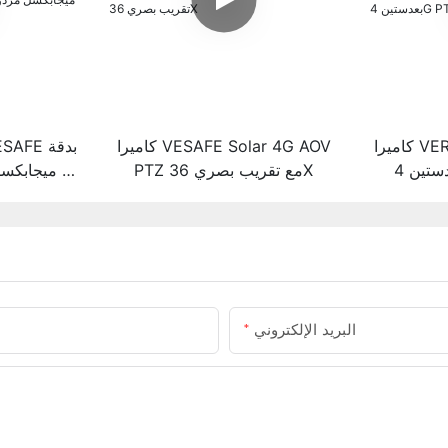
كاميرا VERYSAFE HiEasy AOV
كاميرا VESAFE Solar 4G AOV
PTZ مع تقريب بصري 36X
6 ميجابكس
رؤية ل
البريد الإلكتروني