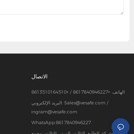
الاتصال
الهاتف: +8617840946227 / +8613510164510
/
Sales@vesafe.com
البريد الإلكتروني:
ingram@vesafe.com
WhatsApp:8617840946227
عنوان الشركة: الطابق الثالث، المبنى الثالث، مجمع