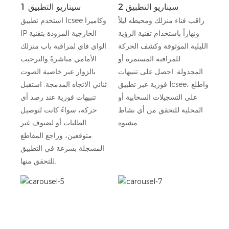
سيناريو التطبيق 2
سيناريو التطبيق 1
راقب فناء منزلك ومحيطه ليلاً
استخدم تطبيق Icsee وكاميرا
ونهاراً باستخدام تقنية الرؤية
IP الخارجية المزودة بتقنية
الليلية الموثوقة وكشف الحركة
الواي فاي لمراقبة باب منزلك
للمراقبة المستمرة أو
الأمامي مباشرةً والترحيب
المجدولة. احصل على تنبيهات
بالزوار عبر خاصية الصوت
فورية عبر تطبيق Icsee، واطلع
ثنائي الاتجاه المدمجة. استقبل
على التسجيلات السحابية أو
تنبيهات فورية عند رصد أي
المحلية للتحقق من أي نشاط
حركة، سواءً كانت لتوصيل
مشبوه.
الطلبات أو لضيوف غير
متوقعين، وراجع المقاطع
المسجلة بسرعة في التطبيق
للتحقق منها.