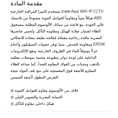
مقدمة المادة
تستخدم كاميرا المراقبة الخارجية Icsee App WiFi IP CCTV
هيكلاً متيناً ومقاوماً للعوامل الجوية مصنوعاً من بلاستيك ABS
عالي الجودة، مع قاعدة من سبائك الألومنيوم المطلية بمسحوق
الطلاء لضمان صلابة الهيكل ومقاومة التآكل. وتُحمي عناصرها
البصرية بنافذة زجاجية مقسّاة مُعالجة بطبقة مضادة للانعكاس
ومقاومة للخدش، بينما توفر حشوات السيليكون وأختام EPDM
عزلاً موثوقاً للماء في الظروف الخارجية. وتقع الإلكترونيات
الداخلية على لوحة دوائر مطبوعة محمية بموصلات مطلية
بالذهب ومثبتات من الفولاذ المقاوم للصدأ، كما يساعد الطلاء
المقاوم للأشعة فوق البنفسجية على منع تلف المواد نتيجة
التعرض المطول لأشعة الشمس.
◎ غلاف من الألومنيوم مقاوم للعوامل الجوية
◎ الحماية البصرية والتصوير الليلي
◎ هيكل داخلي مقاوم للتآكل