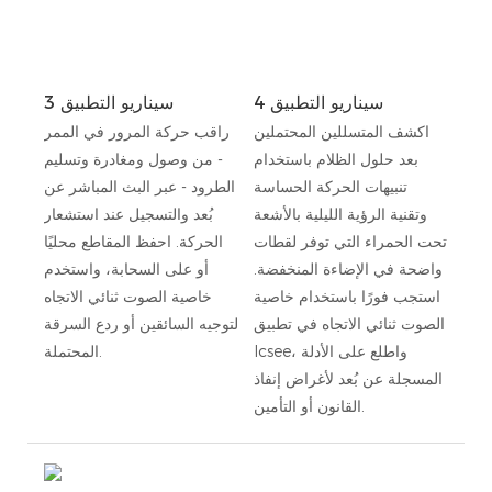
سيناريو التطبيق 4
سيناريو التطبيق 3
اكشف المتسللين المحتملين
راقب حركة المرور في الممر
بعد حلول الظلام باستخدام
- من وصول ومغادرة وتسليم
تنبيهات الحركة الحساسة
الطرود - عبر البث المباشر عن
وتقنية الرؤية الليلية بالأشعة
بُعد والتسجيل عند استشعار
تحت الحمراء التي توفر لقطات
الحركة. احفظ المقاطع محليًا
واضحة في الإضاءة المنخفضة.
أو على السحابة، واستخدم
استجب فورًا باستخدام خاصية
خاصية الصوت ثنائي الاتجاه
الصوت ثنائي الاتجاه في تطبيق
لتوجيه السائقين أو ردع السرقة
Icsee، واطلع على الأدلة
المحتملة.
المسجلة عن بُعد لأغراض إنفاذ
القانون أو التأمين.