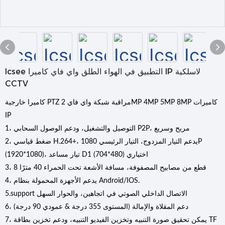
Icsee التطبيق في الهواء الطلق واي فاي كاميرا IP لاسلكية
CCTV
كاميرا خارجية PTZ مراقبة شبكة واي فاي 2MP 4MP 5MP 8MP كاميرات
IP
1، التوصيل والتشغيل، ودعم الوصول السحابي P2P، مريح وسريع
2، ضغط قياسي H.264+، يدعم التيار المزدوج، التيار الرئيسي 1080P
(1920*1080)، تيار مساعد D1 (704*480) اختياري
3، 8 قطع من مصابيح المصفوفة، مسافة الأشعة تحت الحمراء 40 مترًا
4، يدعم الأجهزة المحمولة بنظام Android/IOS.
5.support الاتصال الداخلي الصوتي في اتجاهين، والحوار السهل
6، دعم المقلاة والإمالة (المستوى 355 درجة & عمودي 90 درجة)
7، يمكن تحقيق صورة التنبيه وتخزين الفيديو التنبيه، ودعم تخزين بطاقة TF