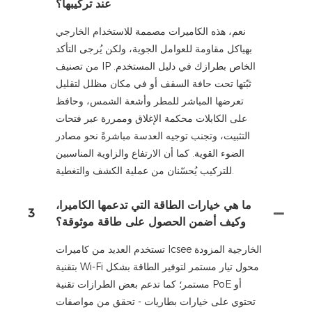
عند تركيبها؟
نعم، هذه الكاميرات مصممة للاستخدام الخارجي
بهياكل مقاومة للعوامل الجوية، ولكن يُرجى التأكد
من تصنيف IP الخاص بطرازك في دليل المستخدم.
ثبّتها تحت حافة السقف أو في مكان مظلل لتقليل
تعرضها المباشر للمطر وأشعة الشمس، وحافظ
على الكابلات محكمة الإغلاق وممررة عبر فتحات
التثبيت، وتجنب توجيه العدسة مباشرةً نحو مصادر
الضوء القوية. كما أن الارتفاع والزاوية المناسبين
للتركيب يُحسّنان من عملية الكشف والتغطية.
ما هي خيارات الطاقة التي تدعمها الكاميرا،
3
وكيف أضمن الحصول على طاقة موثوقة؟
تستخدم العديد من كاميرات Icsee الخارجية المزودة
بتقنية Wi-Fi محول تيار مستمر لتوفير الطاقة بشكل
مستمر؛ كما تدعم بعض الطرازات تقنية PoE أو
تحتوي على خيارات بطاريات - تحقق من مواصفات