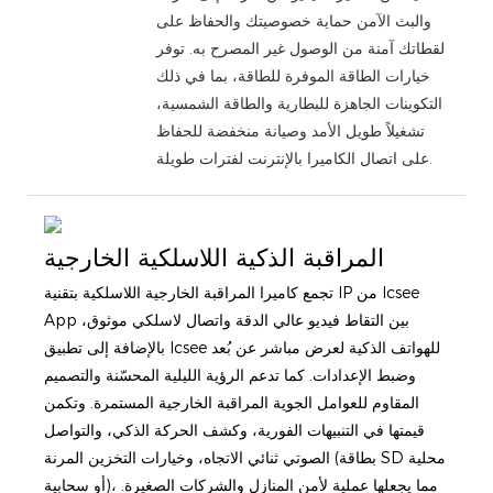
والبث الآمن حماية خصوصيتك والحفاظ على
لقطاتك آمنة من الوصول غير المصرح به. توفر
خيارات الطاقة الموفرة للطاقة، بما في ذلك
التكوينات الجاهزة للبطارية والطاقة الشمسية،
تشغيلاً طويل الأمد وصيانة منخفضة للحفاظ
على اتصال الكاميرا بالإنترنت لفترات طويلة.
المراقبة الذكية اللاسلكية الخارجية
تجمع كاميرا المراقبة الخارجية اللاسلكية بتقنية IP من Icsee
App بين التقاط فيديو عالي الدقة واتصال لاسلكي موثوق،
بالإضافة إلى تطبيق Icsee للهواتف الذكية لعرض مباشر عن بُعد
وضبط الإعدادات. كما تدعم الرؤية الليلية المحسّنة والتصميم
المقاوم للعوامل الجوية المراقبة الخارجية المستمرة. وتكمن
قيمتها في التنبيهات الفورية، وكشف الحركة الذكي، والتواصل
الصوتي ثنائي الاتجاه، وخيارات التخزين المرنة (بطاقة SD محلية
أو سحابية)، مما يجعلها عملية لأمن المنازل والشركات الصغيرة.