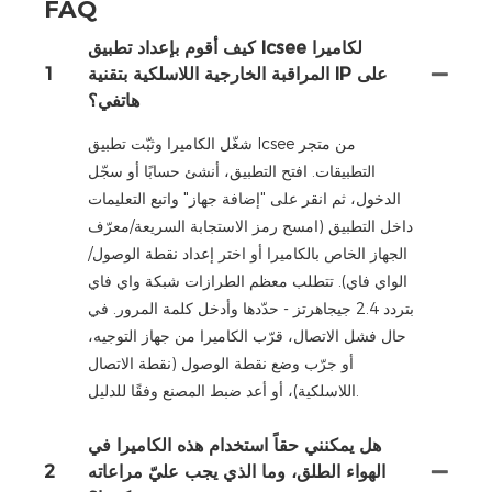
FAQ
كيف أقوم بإعداد تطبيق Icsee لكاميرا
المراقبة الخارجية اللاسلكية بتقنية IP على
1
هاتفي؟
شغّل الكاميرا وثبّت تطبيق Icsee من متجر
التطبيقات. افتح التطبيق، أنشئ حسابًا أو سجّل
الدخول، ثم انقر على "إضافة جهاز" واتبع التعليمات
داخل التطبيق (امسح رمز الاستجابة السريعة/معرّف
الجهاز الخاص بالكاميرا أو اختر إعداد نقطة الوصول/
الواي فاي). تتطلب معظم الطرازات شبكة واي فاي
بتردد 2.4 جيجاهرتز - حدّدها وأدخل كلمة المرور. في
حال فشل الاتصال، قرّب الكاميرا من جهاز التوجيه،
أو جرّب وضع نقطة الوصول (نقطة الاتصال
اللاسلكية)، أو أعد ضبط المصنع وفقًا للدليل.
هل يمكنني حقاً استخدام هذه الكاميرا في
الهواء الطلق، وما الذي يجب عليّ مراعاته
2