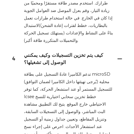
طرازك. استخدم مصدر طاقة مستقرًا ومحميًا من
زيادة التيار، وقم بعزل الموصل ضد العوامل الجوية
إذا كان في الخارج. في حالة استخدام طرازات تعمل
بالبطاريات، خطط لفترات إعادة الشحن/الاستبدال
بناءً على النشاط والإعدادات (يستهلك تسجيل الحركة
والتحميلات المتكررة طاقة أكبر).
كيف يتم تخزين التسجيلات وكيف يمكنني
4
الوصول إلى تشغيلها؟
تدعم الكاميرا عادةً التسجيل على بطاقة microSD
محلية (يُرجى تهيئتها داخل الكاميرا لضمان التوافق)
للتسجيل المستمر أو عند استشعار الحركة، كما توفر
Icsee خطط تخزين سحابي اختيارية للنسخ
الاحتياطي خارج الموقع. يتيح لك التطبيق مشاهدة
البث المباشر، والوصول إلى التسجيلات السابقة،
وتنزيل المقاطع، وتعيين جداول زمنية أو التسجيل
عند استشعار الأحداث. احرص على إجراء نسخ