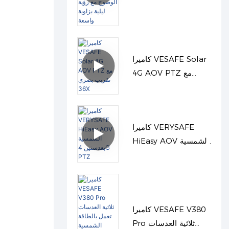
ميجابكسل مزدوجة
الوضوح مع رؤية ليلية
بزاوية واسعة
كاميرا VESAFE Solar
4G AOV PTZ مع
تقريب بصري 36X
كاميرا VERYSAFE
HiEasy AOV الشمسية
بعدستين 4G PTZ
كاميرا VESAFE V380
Pro ثلاثية العدسات