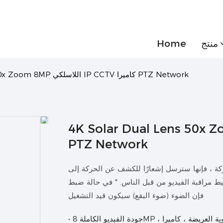
منتج
Home
4K Solar Dual Lens 50x Zoom 8MP اللاسلكي IP CCTV كاميرا PTZ Network
4K Solar Dual Le اللاسلكي IP CCTV كاميرا
PTZ Network
ركة ، فإنها سترسل إشعارًا للكشف عن الحركة إلى
فيديو من قبل الناس. * في حالة ضبط LED ، عند اكتشاف كاميرا CCTV ،
فإن الضوء (ضوء البقع) سيكون قيد التشغيل
• جودة الفيديو الكاملة 8MP ، مراقبة الكاميرات المزدوجة. كاميرا واحدة للمراقبة العالمية للزاوية العريضة ، كاميرا