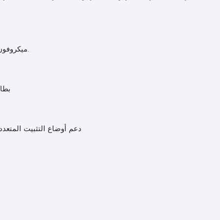
• ميكروفون مدمج ومكبر صوت ، ودعم الحديث في اتجاهين.
• بطاريات 10050 مل
• دعم أوضاع التثبيت المتع