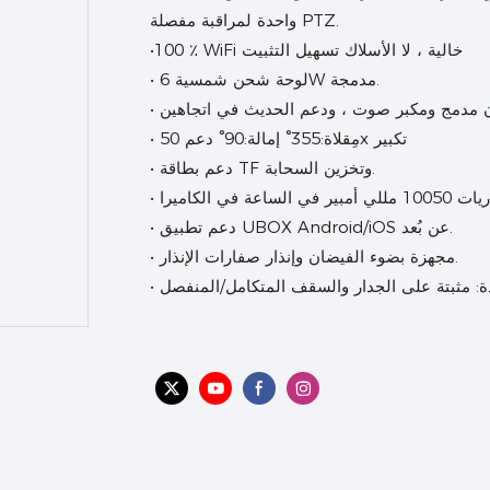
واحدة لمراقبة مفصلة PTZ.
•100 ٪ WiFi خالية ، لا الأسلاك تسهيل التثبيت
• لوحة شحن شمسية 6W مدمجة.
• مِقلاة:355° إمالة:90° دعم 50x تكبير
• دعم بطاقة TF وتخزين السحابة.
لي أمبير في الساعة في الكاميرا
• دعم تطبيق UBOX Android/iOS عن بُعد.
• مجهزة بضوء الفيضان وإنذار صفارات الإنذار.
ددة: مثبتة على الجدار والسقف المتكامل/المنفصل