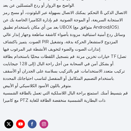
الواضح مع الزوار أو ردع المتسللين عن بعد.
الاتصال الذكي & التحكم: يمكنك الاتصال بسهولة عبر البلوتوث، أو مسح رمز
الاستجابة السريعة، أو الموجة الصوتية. قم بإدارة الكاميرا الخاصة بك عن
بعد من أي مكان باستخدام تطبيق UBOX (متوافق مع Android/iOS).
وسائل ردع أمنية استباقية: مزودة بأضواء كاشفة ساطعة وجهاز إنذار عالي
الصوت. يتميز باكتشاف PIR المزدوج لاستشعار الحركة بدقة، وتشغيل
إنذارات الصوت والضوء لتخويف الأنشطة غير المرغوب فيها.
خيارات تخزين مرنة: قم بتسجيل اللقطات محليًا باستخدام بطاقة TF (تصل
إلى 128 جيجابايت) أو بشكل آمن في السحابة من أجل راحة البال.
تركيب متعدد الاستخدامات: قم بالتركيب بسلاسة على الجدران أو الأسقف
باستخدام التصميم المتكامل أو المنفصل لتناسب احتياجاتك المحددة.
متوفر باللون الأسود الكلاسيكي أو الأبيض.
قم بتبسيط أمنك. استمتع براحة البال اللاسلكية التي تعمل بالطاقة الشمسية
مع كاميرا PTZ ذات البطارية الشمسية منخفضة الطاقة للغاية.