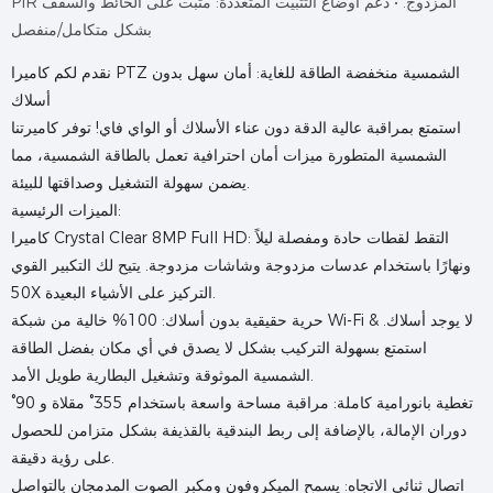
PIR المزدوج. • دعم أوضاع التثبيت المتعددة: مثبت على الحائط والسقف
بشكل متكامل/منفصل
نقدم لكم كاميرا PTZ الشمسية منخفضة الطاقة للغاية: أمان سهل بدون
أسلاك
استمتع بمراقبة عالية الدقة دون عناء الأسلاك أو الواي فاي! توفر كاميرتنا
الشمسية المتطورة ميزات أمان احترافية تعمل بالطاقة الشمسية، مما
يضمن سهولة التشغيل وصداقتها للبيئة.
الميزات الرئيسية:
كاميرا Crystal Clear 8MP Full HD: التقط لقطات حادة ومفصلة ليلاً
ونهارًا باستخدام عدسات مزدوجة وشاشات مزدوجة. يتيح لك التكبير القوي
50X التركيز على الأشياء البعيدة.
حرية حقيقية بدون أسلاك: 100% خالية من شبكة Wi-Fi & لا يوجد أسلاك.
استمتع بسهولة التركيب بشكل لا يصدق في أي مكان بفضل الطاقة
الشمسية الموثوقة وتشغيل البطارية طويل الأمد.
تغطية بانورامية كاملة: مراقبة مساحة واسعة باستخدام 355° مقلاة و 90°
دوران الإمالة، بالإضافة إلى ربط البندقية بالقذيفة بشكل متزامن للحصول
على رؤية دقيقة.
اتصال ثنائي الاتجاه: يسمح الميكروفون ومكبر الصوت المدمجان بالتواصل