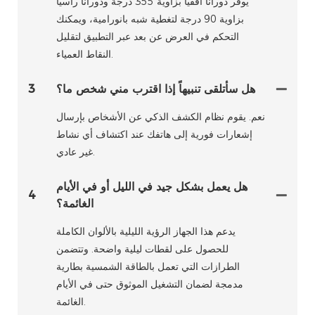
يوفر دورانًا أفقيًا بزاوية 355 درجة ودورانًا رأسيًا
بزاوية 90 درجة لتغطية شبه بانورامية، ويمكنك
التحكم في العرض عن بعد عبر التطبيق لتقليل
النقاط العمياء.
هل سأتلقى تنبيهاً إذا اقترب مني شخص ما؟
3
نعم. يقوم نظام الكشف الذكي عن الأشخاص بإرسال
إشعارات فورية إلى هاتفك عند اكتشاف أي نشاط
غير عادي.
هل يعمل بشكل جيد في الليل أو في الأيام
4
الغائمة؟
يدعم هذا الجهاز الرؤية الليلية بالألوان الكاملة
للحصول على لقطات ليلية واضحة. وتتضمن
الطرازات التي تعمل بالطاقة الشمسية بطارية
مدمجة لضمان التشغيل الموثوق حتى في الأيام
الغائمة.