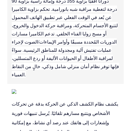
دورانًا أفقيًا بزاوية 355 درجة وإمالة رأسية بزاوية 90
درجة لتغطية مراقبة شبه بانورامية. تحكم بزاوية الكاميرا
عن بُعد في الوقت الفعلي عبر تطبيق الهاتف المحمول
لتتبع الأجسام المتحركة، ومراقبة حركة الدخول والخروج،
أو مسح زوايا الفناء الخلفي. تدعم الكاميرا مسارات
الدوريات المُحددة مسبقًا وأوامر الإيماءات/الصوت لإجراء
عمليات تفتيش آلية ومجدولة للمناطق الرئيسية. سواءً
لمراقبة الأطفال أو الحيوانات الأليفة أو ردع المتسللين،
فإنها توفر نظام أمان منزلي شامل وذكي، خالٍ من النقاط
العمياء.
يكشف نظام الكشف الذكي عن الحركة بدقة عن تحركات
الأشخاص ويتتبع مسارهم تلقائيًا. يُرسل تنبيهات فورية
وإشعارات إلى هاتفك عند رصد أي نشاط، مع إمكانية