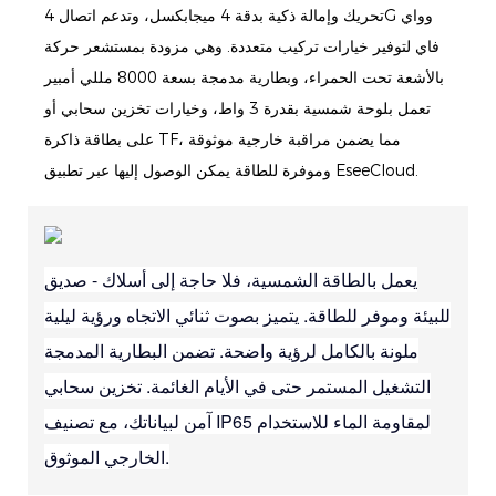
تحريك وإمالة ذكية بدقة 4 ميجابكسل، وتدعم اتصال 4G وواي
فاي لتوفير خيارات تركيب متعددة. وهي مزودة بمستشعر حركة
بالأشعة تحت الحمراء، وبطارية مدمجة بسعة 8000 مللي أمبير
تعمل بلوحة شمسية بقدرة 3 واط، وخيارات تخزين سحابي أو
على بطاقة ذاكرة TF، مما يضمن مراقبة خارجية موثوقة
وموفرة للطاقة يمكن الوصول إليها عبر تطبيق EseeCloud.
يعمل بالطاقة الشمسية، فلا حاجة إلى أسلاك - صديق
للبيئة وموفر للطاقة. يتميز بصوت ثنائي الاتجاه ورؤية ليلية
ملونة بالكامل لرؤية واضحة. تضمن البطارية المدمجة
التشغيل المستمر حتى في الأيام الغائمة. تخزين سحابي
آمن لبياناتك، مع تصنيف IP65 لمقاومة الماء للاستخدام
الخارجي الموثوق.