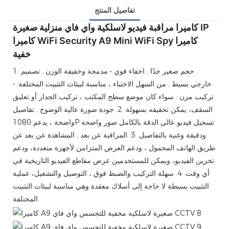
تفاصيل المنتج
كاميرا مراقبة فيديو لاسلكية واي فاي منزلية صغيرة IP
كاميرا WiFi Security A9 Mini WiFi Spy كاميرا
خفية
حجم صغير جدًا
,
اخفاء قوي
•
مدمجة وخفيفة الوزن
,
تصميم
1.
خارجي بسيط
,
من السهل الاختباء
، مناسبة لبيئات التثبيت المختلفة.
•
تركيب مرن
:
سواء كان موضع سطح المكتب
، تركيب الجدار أو تعليق
السقف، يمكن تحقيقه بسهولة.
2.
جودة صورة عالية الوضوح
,
تفاصيل
تسجيل فيديو عالي الدقة بالكامل
صور واضحة
1080P
واضحة
، يدعم
ودقيقة وغنية بالتفاصيل.
3.
المراقبة عن بعد
,
المشاهدة عن بعد عن
طريق الهاتف المحمول
، ودعم العرض المتزامن لأجهزة متعددة، ودعم
تخزين الفيديو، ويمكن للمستخدمين عرض مقاطع الفيديو التاريخية في
أي وقت.
4.
سهلة التركيب والضبط
فوق
، التوصيل والتشغيل،
عملية
التثبيت بسيطة
لا حاجة إلى أسلاك معقدة
وهي مناسبة لبيئات التثبيت
المختلفة.