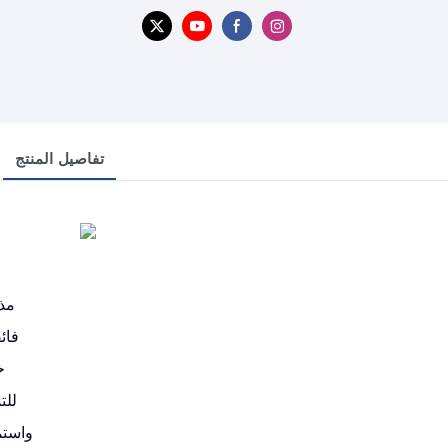
تفاصيل المنتج
خ
للت
واستم