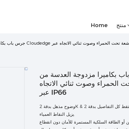
منتج
Home
ميرا مزدوجة العدسة من Cloudedge بدقة 5 ميجابكسل
حت الحمراء وصوت ثنائي الاتجاه
عبر IP66
وضوح مذهل بدقة 2K & عرض واسع: التقط كل التفاصيل بدقة 2K ومساحة واسعة 160° زاوية رؤية واسعة للغاية، مما
يزيل النقاط العمياء.