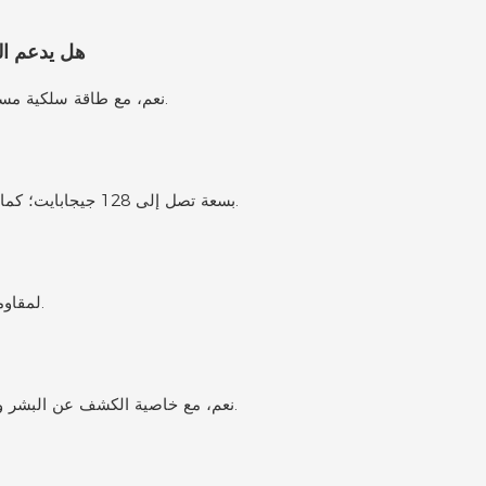
هل يدعم ال
نعم، مع طاقة سلكية مستمرة أو بطارية قابلة لإعادة الشحن (حسب الإعدادات).
يدعم بطاقة microSD بسعة تصل إلى 128 جيجابايت؛ كما تتوفر خدمة التخزين السحابي.
نعم، حاصل على تصنيف IP65 لمقاومة المطر والثلج والغبار.
نعم، مع خاصية الكشف عن البشر والطرود المدعومة بالذكاء الاصطناعي والتنبيه الصوتي.