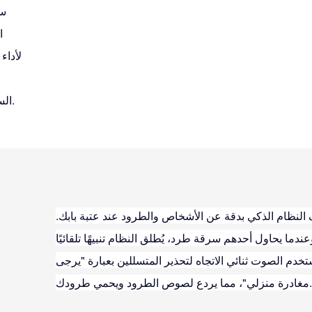
ا
السحابي، مما يضمن مراقبة واضحة ليلاً ونهاراً وراحة بال تامة.
لنظام الذكي بدقة عن الأشخاص والطرود عند عتبة بابك.
عندما يحاول أحدهم سرقة طرد، يُطلق النظام تنبيهًا تلقائيًا
خدم الصوت ثنائي الاتجاه لتحذير المتسللين بعبارة "يرجى
مغادرة منزلي"، مما يردع لصوص الطرود ويحمي طرودك.