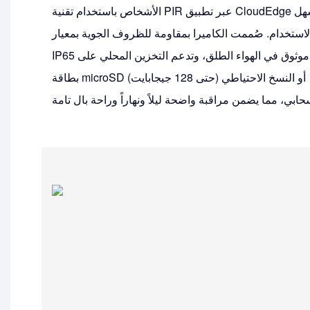
الأشخاص باستخدام تقنية PIR عبر تطبيق CloudEdge سهل
لاستخدام. صُممت الكاميرا بمقاومة للظروف الجوية بمعيار
IP65 لأداء موثوق في الهواء الطلق، وتدعم التخزين المحلي على
بطاقة microSD (حتى 128 جيجابايت) أو النسخ الاحتياطي