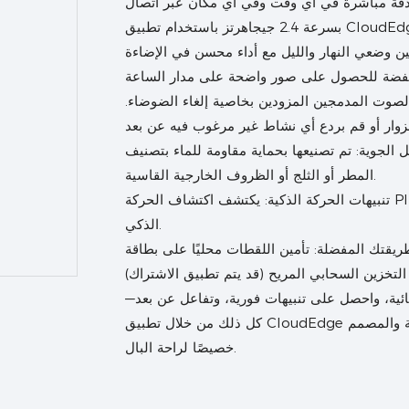
مباشرة في أي وقت وفي أي مكان عبر اتصال WiFi مستقر
بين وضعي النهار والليل مع أداء محسن في الإضاءة
الصوت المدمجين المزودين بخاصية إلغاء الضوضاء.
تم تصنيعها بحماية مقاومة للماء بتصنيف IP65، مما يضمن التشغيل الموثوق به في
المطر أو الثلج أو الظروف الخارجية القاسية.
تنبيهات الحركة الذكية: يكتشف اكتشاف الحركة PIR المتقدم حركة الإنسان بدقة ويرسل إشعارات فورية إلى هاتفك
الذكي.
لة: تأمين اللقطات محليًا على بطاقة microSD (تدعم ما يصل إلى 128 جيجابايت) أو
ائية، واحصل على تنبيهات فورية، وتفاعل عن بعد—
كل ذلك من خلال تطبيق CloudEdge سهل الاستخدام. استمتع بالأمان القوي والمقاوم للعوامل الجوية والمصمم
خصيصًا لراحة البال.