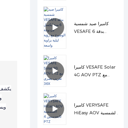
مزدوج PIR وتطبيق
UBOX PRO
كاميرا صيد شمسية
VESAFE بدقة 6
ميجابكسل مزدوجة
الوضوح مع رؤية ليلية
بزاوية واسعة
كاميرا VESAFE Solar
4G AOV PTZ مع
تقريب بصري 36X
يكشف ا
و
كاميرا VERYSAFE
ويست
HiEasy AOV الشمسية
بعدستين 4G PTZ