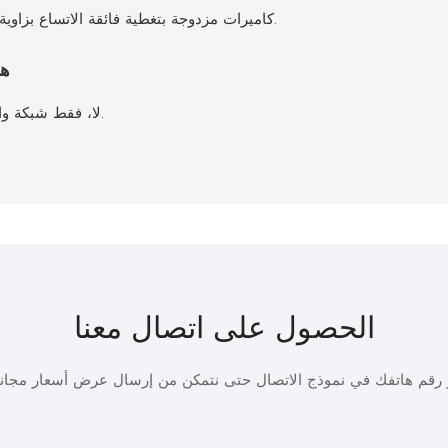
كاميرات مزدوجة بتغطية فائقة الاتساع بزاوية 190 درجة - أوسع بنسبة 30٪ من طرازات 160 درجة.
هل
لا، فقط شبكة واي فاي بتردد 2.4 جيجاهرتز لاتصال مستقر بعيد المدى.
الحصول على اتصال معنا
أو رقم هاتفك في نموذج الاتصال حتى نتمكن من إرسال عرض أسعار مجا