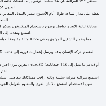
المراقبة عن بعد: يمكنك الوصول إلى لقطات عالية الدقة 
بسرعة 2.4 جيجاهرتز باستخدام تطبيق CloudEdge البديهي.
يقظة على مدار الساعة طوال أيام الأسبوع: تتميز بالتبديل التلقائي 
المنخفضة للحصول على صور واضحة على مدار الساعة.
محادثة ثنائية الاتجاه: تواصل بوضوح باستخدام الميكروفون ومكبر 
استمع وتحدث إلى الزوار أو قم بردع أي نشاط غير مرغوب فيه عن بعد.
متانة مقاومة للعوامل الجوية: 
تخزين مرن: اختر طريقتك المفض
اختر التخزين السحابي المريح (قد يتم تطبيق الاشتراك).
استمتع بمراقبة منزلية سلسة وذكية. راقب ممتلكاتك بتفاصيل استثن