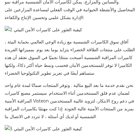
والبساتين والمزارع، يمكن لكاميرات الأمان الشمسية مراقبة نمو
المحاصيل والأنشطة الحيوانية في الوقت الفعلي لمساعدة المزارعين على
الإدارة بشكل علمي وتحسين الإنتاج والكفاءة.
آفاق سوق الكاميرات الشمسية مع زيادة الوعي العالمي بحماية البيئة
،
الطلب على منتجات الطاقة الخضراء يتزايد يوما بعد يوم.
بمميزاتها الفريدة
كاميرات المراقبة الشمسية
أصبحت منتجًا نجميًا في السوق
نعتقد
أن هذه
الكاميرا لا توفر للمستخدمين الأمان فحسب
ونمط حياة أكثر ذكاءً، ولكنها
ستساهم أيضًا في تعزيز تطوير التكنولوجيا الخضراء.
نحن نقدم خدمة ما بعد البيع مثالية
,
وتوفر المنتجات ضمانًا لمدة عام واحد
لضمان عدم قلق المستخدمين أثناء الاستخدام.
سيستمر مصنع كاميرات
المراقبة الأمنية Visteon في دعم روح الابتكار، لتزويد غالبية المستخدمين
بمزيد من المنتجات الأمنية عالية الجودة.
إذا كنت مهتمًا بكاميرات المراقبة
، لا تتردد في الاتصال بنا.
الشمسية أو لديك أي أسئلة