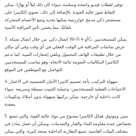
توفير لقطات فيديو واضحة وسلسة. سواء كان ذلك ليلاً أو نهارًا، يمكن
التقاط صور عالية الجودة. بالإضافة إلى ذلك، تحتوي الكاميرا على
مستشعر ذكي مدمج خوارزمية يمكنها تحديد وتتبع الأجسام المتحركة
تلقائيًا، مما يحسن تأثير المراقبة الأمنية.
3. اتصال ذكي: من خلال اتصال شبكة Wi-Fi أو 4G، يمكن للمستخدمين
عرض شاشات المراقبة في الوقت الفعلي في أي وقت وفي أي مكان
من خلال تطبيقات الهاتف المحمول وتلقي إشعارات التنبيه. كما تدعم
الكاميرا المكالمات الصوتية ثنائية الاتجاه، وهو مناسب للمستخدمين
للتواصل مع الموظفين في الموقع.
4. سهولة التركيب: يأخذ تصميم كاميرا الأمان الشمسية في الاعتبار
الاحتياجات الفعلية للمستخدمين، وعملية التثبيت بسيطة وسريعة. سواء
كانت داخلية أو خارجية، يمكن تركيبها بسهولة بدون أسلاك وتكوينات
معقدة.
5. متين وموثوق: هيكل الكاميرا مصنوع من مواد عالية القوة، والتي تتمتع
بخصائص جيدة مقاومة للماء والغبار والصدمات، ويمكن أن تعمل بثبات في
مختلف البيئات القاسية. تتمتع البطارية الداخلية بسعة كبيرة، والتي يمكن