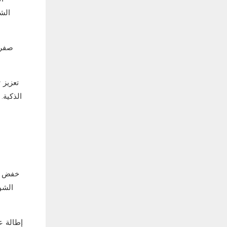
الشم
صفر 
تعزيز 
الذكية.
خفض ت
الشو
إطالة ع