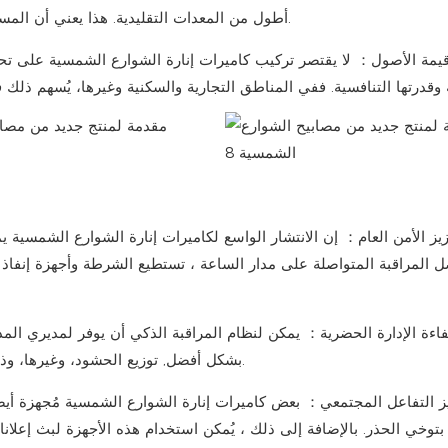
هذا يعني أن المستخدمين يحصلون على عائد استثمار أعلى طوال دورة حياة الجهاز.
أطول من المعدات التقليدية.
قيمة الأصول
：
لا يقتصر تركيب كاميرات إنارة الشوارع الشمسية على تحس
وقدرتها التنافسية.
ففي المناطق التجارية
يز الأمن العام
：
إن الانتشار الواسع لكاميرات إنارة الشوارع الشمسية 
 المراقبة المتواصلة على مدار الساعة
، تستطيع الشرطة وأجهزة إنفاذ 
ءة الإدارة الحضرية
：
يمكن لنظام المراقبة الذكي أن يوفر لمديري المدينة
وغيرها، وذلك لتحسين تخصيص الموارد وتحسين كفاءة ودقة الإدارة الحضرية.
بشكل أفضل
,
توزيع الحشود،
ز التفاعل المجتمعي
：
بعض كاميرات إنارة الشوارع الشمسية مُجهزة أيضً
بتوخي الحذر.
بالإضافة إلى ذلك
، يُمكن استخدام هذه الأجهزة لبث إعلان