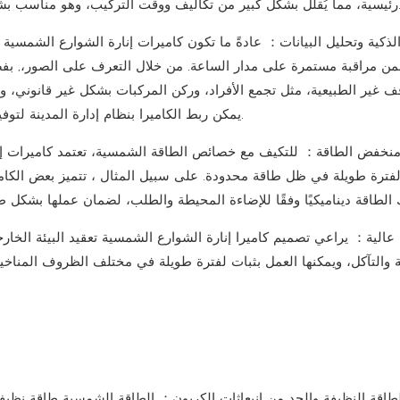
 ووقت التركيب، وهو مناسب بشكل خاص للمناطق النائية أو الأماكن التي يصعب فيها مد الكابلات.
لذكية وتحليل البيانات
：
عادةً ما تكون كاميرات إنارة الشوارع الشمسية 
ن مراقبة مستمرة على مدار الساعة.
من خلال التعرف على الصور،
,
بفض
ف غير الطبيعية، مثل تجمع الأفراد، وركن المركبات بشكل غير قانوني، وح
يمكن ربط الكاميرا بنظام إدارة المدينة لتوفير بيانات آنية، مما يُساعد الحكومة على إدارة المدينة بشكل أفضل.
منخفض الطاقة
：
للتكيف مع خصائص الطاقة الشمسية، تعتمد كاميرات إ
لفترة طويلة في ظل طاقة محدودة.
على سبيل المثال
، تتميز بعض الكا
عالية
：
يراعي تصميم كاميرا إنارة الشوارع الشمسية تعقيد البيئة الخار
ية والتآكل، ويمكنها العمل بثبات لفترة طويلة في مختلف الظروف المناخية
طاقة النظيفة
والحد من انبعاثات الكربون
：
الطاقة الشمسية طاقة نظيف