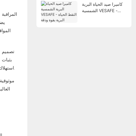
رئيسية، مما يُقلل بشكل كبير من تكاليف
كاميرا صيد الحياة البرية
الشمسية VESAFE -
المراقبة ا
التقط الحياة البرية بقوة
يضم
ودقة
المواق
تصميم 
بثبات 
استهلاك الطاقة ديناميكيًا وفقًا للإضاءة المحيطة والطلب، لضمان عملها بشكل طبيعي حتى في ظروف الإضاءة المنخفضة ليلًا أو في الأيام الغائمة.
موثوقية 
العال
ال