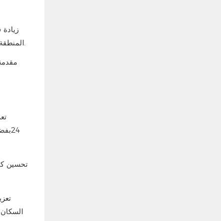
زيادة 
والسكنية وغيرها، يُسهم ذلك في زيادة قيمة الأصول وجذب المزيد من فرص الاستثمار والتطوير.
المنطقة 
تعز
24
بفضل
تحسين كفا
تعزي
السكان 