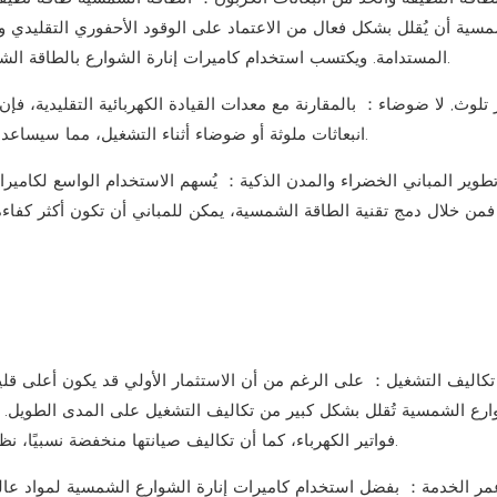
سية أن يُقلل بشكل فعال من الاعتماد على الوقود الأحفوري التقليدي ويُ
ويكتسب استخدام كاميرات إنارة الشوارع بالطاقة الشمسية أهمية بالغة، لا سيما في مواجهة تغير المناخ والتلوث البيئي.
المستدامة.
تلوث
,
لا ضوضاء
：
بالمقارنة مع معدات القيادة الكهربائية التقليدية، 
انبعاثات ملوثة أو ضوضاء أثناء التشغيل، مما سيساعد على تحسين جودة البيئة الحضرية وتحسين راحة المعيشة للسكان.
تطوير المباني الخضراء والمدن الذكية
：
يُسهم الاستخدام الواسع لكاميرا
فمن خلال دمج تقنية الطاقة الشمسية، يمكن للمباني أن تكون أكثر كفاءة
كاليف التشغيل
：
على الرغم من أن الاستثمار الأولي قد يكون أعلى قليلاً
ارع الشمسية تُقلل بشكل كبير من تكاليف التشغيل على المدى الطويل.
فواتير الكهرباء، كما أن تكاليف صيانتها منخفضة نسبيًا، نظرًا لسهولة تركيب نظام الطاقة الشمسية وانخفاض معدل الأعطال.
مر الخدمة
：
بفضل استخدام كاميرات إنارة الشوارع الشمسية لمواد عال