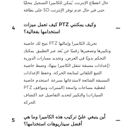
حال انقطاع الإنترنت. يُمكن للكاميرا التسجيل محليًا
على بطاقة SD حتى في حال عدم توفر الإنترنت.
كيف تعمل ميزات PTZ وكيف يمكنني
4
استخدامها بفعالية؟
تتيح لك خاصية PTZ تحريك الكاميرا وإمالتها
وتكبيرها وتصغيرها رقميًا عن بُعد عبر التطبيق. يمكنك
التحكم يدويًا في العرض، وتحديد مسارات الدورية
(إعدادات مسبقة تنتقل الكاميرا بينها)، وضبط خاصية
التتبع التلقائي لمتابعة الحركة، وحفظ الإعدادات
المسبقة الشائعة لاستدعائها بسرعة. استخدم خاصية
PTZ لتغطية مساحات واسعة (الممرات ومواقف
السيارات) والتكبير لتحديد التفاصيل عند اكتشاف
الحركة.
أين ينبغي عليّ تركيب هذه الكاميرا وما هي
5
أفضل سيناريوهات استخدامها؟