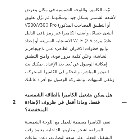
ثبّت الكاميرا واللوحة الشمسية في مكان يتعرض
لأشعة الشمس بشكل جيد، وشغّلهما، ثم نزّل تطبيق
V380/V380 Pro (أو التطبيق المصاحب المذكور
في الدليل). أنشئ حسابًا، وأضف الكاميرا عبر رمز
الاستجابة السريعة أو إعداد Wi-Fi (عادةً بتردد 2.4
جيجاهرتز)، واتبع خطوات الاقتران الظاهرة على
الشاشة، وعيّن كلمة مرور قوية، وامنح التطبيق
إمكانية الوصول عن بُعد. بعد الإعداد، يمكنك بث
الفيديو المباشر، والتحكم في الكاميرا المتحركة،
وتلقي التنبيهات، ومشاركة الوصول مع أفراد عائلتك.
هل يمكن تشغيل الكاميرا بالطاقة الشمسية
فقط، وماذا أفعل في ظروف الإضاءة
2
المنخفضة؟
نعم، الكاميرا مصممة للعمل مع اللوحة الشمسية
المرفقة لشحن بطاريتها الداخلية. يعتمد وقت
التشغيل الفعلي على سعة البطارية، وعدد ساعات