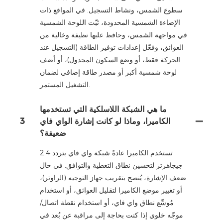
سطوع الشمس، ونشاط التسجيل. في المواقع ذات
الإضاءة الشمسية المحدودة، ثبّت اللوحة الشمسية
في مواجهة الشمس، وحافظ عليها نظيفة وخالية من
العوائق، وفعّل إعدادات توفير الطاقة (التسجيل عند
الحركة فقط، أو وضع السكون المجدول)، أو أضف
لوحة شمسية أكبر أو مصدر طاقة إضافي لضمان
التشغيل المستمر.
ما هي الشبكة اللاسلكية التي تستخدمها
الكاميرا، وماذا لو كانت إشارة الواي فاي
3
ضعيفة؟
تستخدم الكاميرا عادةً شبكة واي فاي بتردد 2.4
جيجاهرتز لتحسين نطاق التغطية والتوافق. في حال
ضعف الإشارة، يُنصح بتقريب جهاز التوجيه (الراوتر)،
أو تغيير موضع الكاميرا لتقليل العوائق، أو استخدام
مُوسِّع نطاق واي فاي، أو استخدام نقطة اتصال/
موجّه خلوي إذا كنت بحاجة إلى مراقبة عن بُعد في