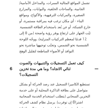
تشمل المواقع المثالية الممرات، والمداخل الأمامية/
الجانبية، والساحات الخلفية، والبوابات، والمزارع
الصغيرة، والمركبات الترفيهية، والأكواخ، ومواقع
البناء - أي مكان ترغب فيه بمراقبة مستمرة، أو
خارج الشبكة، أو عن بُعد باستخدام الطاقة الشمسية.
ثبّت الجهاز على ارتفاع يوفر رؤية واضحة (من 8 إلى
12 قدمًا لمعظم التركيبات المنزلية)، ووجّه اللوحة
الشمسية نحو الشمس، وتجنّب توجيهها مباشرة نحو
النوافذ أو الأضواء الساطعة لتقليل الوهج.
كيف تعمل التسجيلات والتنبيهات والصوت
ثنائي الاتجاه؟ وما هي مدة تخزين
6
التسجيلات؟
تستطيع الكاميرا التسجيل عند رصد الحركة أو بشكل
متواصل على بطاقة الذاكرة المحلية أو على خدمة
التخزين السحابي (يتطلب استخدام الخدمة السحابية
اشتراكًا إن توفرت). يرسل نظام كشف الحركة