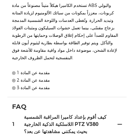
تستخدم الكاميرا هيكلاً متيناً مصنوعاً من مادة ABS والبولي
كربونات، معززاً بمكونات من سبائك الألومنيوم لزيادة المتانة
وتبديد الحرارة. وتُغطى العدسات واللوحة الشمسية المدمجة
بزجاج مقسّى، بينما تعمل حشوات السيليكون ومثبتات الفولاذ
المقاوم للصدأ على إحكام إغلاق الوصلات وحمايتها من الرطوبة
والتآكل. ويتم توفير الطاقة بواسطة بطارية ليثيوم أيون قابلة
لإعادة الشحن، موضوعة داخل مواد واقية مقاومة للأشعة فوق
البنفسجية لتحمل الظروف الخارجية.
◎ مقدمة عن المادة 1
◎ مقدمة عن المادة 2
◎ مقدمة عن المادة 3
FAQ
كيف أقوم بإعداد كاميرا المراقبة الشمسية
اللاسلكية الذكية الخارجية PTZ V380
1
بحيث يمكنني مشاهدتها عن بعد؟