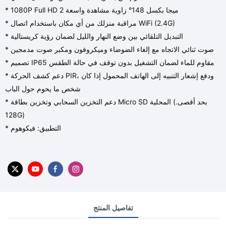
* 1080P Full HD 2 ميجا بكسل 148° زاوية مشاهدة واسعة
* مراقبة منزلك من أي مكان باستخدام اتصال WiFi (2.4G)
* التبديل التلقائي بين وضع النهار والليل لضمان رؤية كريستالية
* صوت ثنائي الاتجاه مع إلغاء الضوضاء وميكروفون ومكبر صوت مدمجين
* تصميم IP65 مقاوم للماء لضمان التشغيل بدون توقف في حالة الطقس
* دعم كشف الحركة PIR، ودفع إشعار التنبيه إلى الهاتف المحمول إذا كان
شخص ما يحوم حول الباب
* دعم التخزين السحابي وتخزين بطاقة Micro SD المحلية (بحد أقصى.
128G)
* التطبيق: فيكوهوم
تفاصيل المنتج