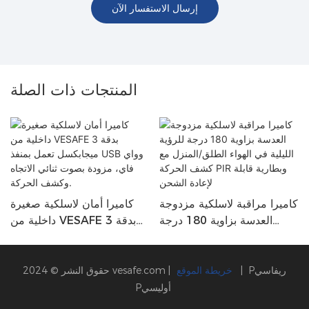
إرسال الاستفسار الآن
المنتجات ذات الصلة
كاميرا مراقبة لاسلكية مزدوجة
كاميرا أمان لاسلكية صغيرة
ة 6
العدسة بزاوية 180 درجة
داخلية من VESAFE بدقة 3
للرؤية الليلية في الهواء الطلق/
ميجابكسل تعمل بمنفذ USB
المنزل مع كشف الحركة PIR
وواي فاي، مزودة بصوت ثنائي
وبطارية قابلة لإعادة الشحن
الاتجاه وكشف الحركة.
Pريفاسي
|
خريطة الموقع
|
vesafe.com
حقوق النشر © 2024
Pأوليسي