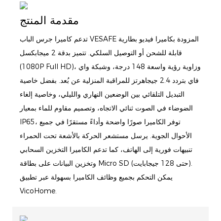
مقدمة المنتج
تدعم كاميرا جرس الباب VESAFE المزودة بكاميرا فيديو بطارية
قابلة للشحن أو التوصيل السلكي. تتميز بدقة 2 ميجابكسل
(1080P Full HD)، وزاوية رؤية واسعة 148 درجة، وشبكة واي
فاي بتردد 2.4 جيجاهرتز للمراقبة المنزلية عن بُعد. بفضل خاصية
التبديل التلقائي بين الوضعين النهاري والليلي، وخاصية إلغاء
الضوضاء في الصوت ثنائي الاتجاه، وتصميم مقاوم للماء بمعيار
IP65، توفر الكاميرا صورًا واضحة وأداءً مستقرًا في جميع
الأحوال الجوية. يرسل مستشعر الحركة بالأشعة تحت الحمراء
تنبيهات فورية إلى الهاتف، كما تدعم الكاميرا التخزين السحابي
وتخزين البيانات على بطاقة Micro SD (حتى 128 جيجابايت).
يمكن التحكم بجميع وظائف الكاميرا بسهولة عبر تطبيق
VicoHome.