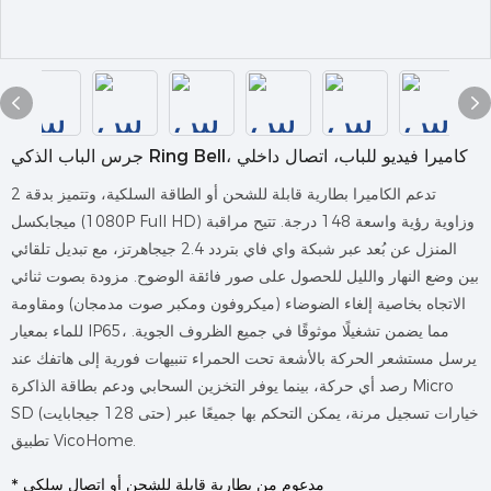
جرس الباب الذكي Ring Bell، كاميرا فيديو للباب، اتصال داخلي
تدعم الكاميرا بطارية قابلة للشحن أو الطاقة السلكية، وتتميز بدقة 2
ميجابكسل (1080P Full HD) وزاوية رؤية واسعة 148 درجة. تتيح مراقبة
المنزل عن بُعد عبر شبكة واي فاي بتردد 2.4 جيجاهرتز، مع تبديل تلقائي
بين وضع النهار والليل للحصول على صور فائقة الوضوح. مزودة بصوت ثنائي
الاتجاه بخاصية إلغاء الضوضاء (ميكروفون ومكبر صوت مدمجان) ومقاومة
للماء بمعيار IP65، مما يضمن تشغيلًا موثوقًا في جميع الظروف الجوية.
يرسل مستشعر الحركة بالأشعة تحت الحمراء تنبيهات فورية إلى هاتفك عند
رصد أي حركة، بينما يوفر التخزين السحابي ودعم بطاقة الذاكرة Micro
SD (حتى 128 جيجابايت) خيارات تسجيل مرنة، يمكن التحكم بها جميعًا عبر
تطبيق VicoHome.
* مدعوم من بطارية قابلة للشحن أو اتصال سلكي