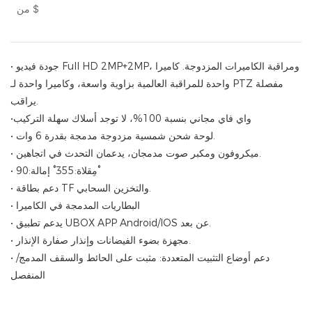
$
من
• جودة فيديو Full HD 2MP+2MP، ومراقبة الكاميرات المزدوجة. كاميرا
واحدة للمراقبة العالمية بزاوية واسعة، وكاميرا واحدة لـ PTZ مفصلة
يراقب.
•واي فاي مجاني بنسبة 100%، لا توجد أسلاك سهلة التركيب
• لوحة شحن شمسية مزدوجة مدمجة بقدرة 6 وات.
• ميكروفون ومكبر صوت مدمجان، يدعمان التحدث في اتجاهين.
• مِقلاة:355° إمالة:90°
• دعم بطاقة TF والتخزين السحابي.
• البطاريات المدمجة في الكاميرا
• يدعم تطبيق UBOX APP Android/IOS عن بعد.
• مجهزة بضوء الفيضانات وإنذار صفارة الإنذار.
• دعم أوضاع التثبيت المتعددة: مثبت على الحائط والسقف المدمج/
المنفصل