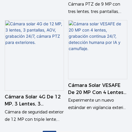
Pantallas
Exteriores VESAFE AOV
Cámara PTZ de 9 MP con
4G Con 3 Lentes Y 3
tres lentes, tres pantallas,
Pantallas
AOV y energía solar.
Experimente la máxima
vigilancia las 24 horas del día,
los 7 días de la semana, con
esta innovadora cámara PTZ
solar de 9 MP con tres lentes
y tres pantallas. Diseñada
para una seguridad integral
en exteriores, cuenta con una
Cámara Solar VESAFE
cámara PTZ principal
De 20 MP Con 4 Lentes,
combinada con lentes tipo
Cámara Solar 4G De 12
Grabación Continua
bala ajustables
Experimente un nuevo
MP, 3 Lentes, 3
24/7, Detección Humana
manualmente para eliminar
estándar en vigilancia exterior
Pantallas, AOV,
Cámara de seguridad exterior
Por IA Y Camuflaje.
puntos ciegos. Alimentada
con la cámara de seguridad
Grabación 24/7, Cámara
de 12 MP con triple lente,
por un eficiente panel solar
VESAFE de 20 MP y cuatro
PTZ Para Exteriores.
alimentación solar y
con un cable de extensión de
lentes. Diseñada para una