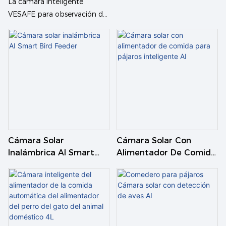
Pájaros Reconocimiento
Alimentos Para Pájaros
La cámara inteligente
Inteligente AI
PIR Con Detección De Ai
VESAFE para observación de
aves ofrece conectividad 4G
o WiFi opcional, con una
lente de 2,5 mm y un ángulo
de visión amplio de 140°.
Admite alimentación dual
mediante cargador o panel
solar de 6 W (con cable de
extensión de 3 m), y sus
baterías integradas
Cámara Solar
Cámara Solar Con
garantizan una larga
Inalámbrica AI Smart
Alimentador De Comida
duración. Equipada con
Bird Feeder
Para Pájaros Inteligente
visión nocturna infrarroja,
AI
activación por detección de
movimiento PIR y activación
remota mediante la
aplicación UBOX, permite