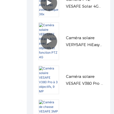
VESAFE Solar 4G
AOV avec zoom
optique 36x
Caméra solaire
VERYSAFE HiEasy
AOV avec 2 objectifs
et fonction PTZ 4G
Caméra solaire
VESAFE V380 Pro à
3 objectifs, 9 MP