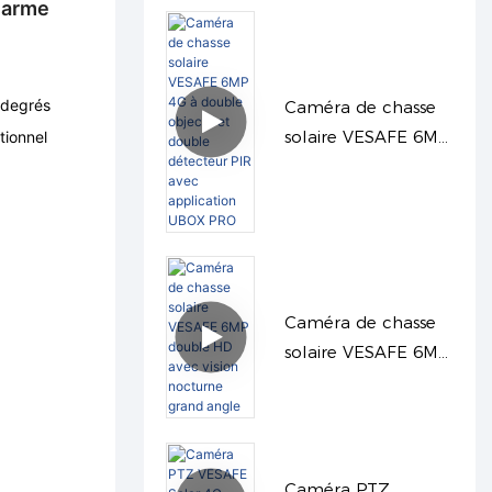
larme
 degrés
Caméra de chasse
solaire VESAFE 6MP
tionnel
4G à double objectif
et double détecteur
PIR avec
application UBOX
PRO
Caméra de chasse
solaire VESAFE 6MP
double HD avec
vision nocturne
grand angle
Caméra PTZ