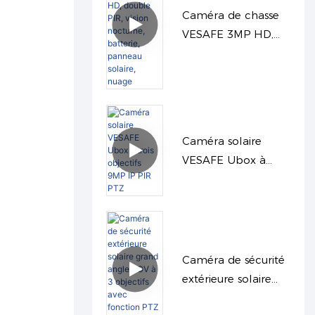
Caméra de chasse
VESAFE 3MP HD,
double PIR, vision
nocturne, batterie,
panneau solaire,
nuage
Caméra solaire
VESAFE Ubox à
trois objectifs 9MP
IP PIR PTZ
Caméra de sécurité
extérieure solaire
grand angle AOV à