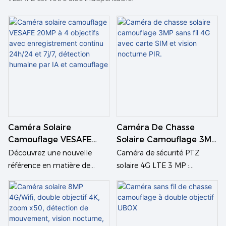
Caméra Solaire
Caméra De Chasse
Camouflage VESAFE
Solaire Camouflage 3MP
20MP À 4 Objectifs Avec
Sans Fil 4G Avec Carte
Découvrez une nouvelle
Caméra de sécurité PTZ
Enregistrement Continu
SIM Et Vision Nocturne
référence en matière de
solaire 4G LTE 3 MP :
24h/24 Et 7j/7,
PIR.
surveillance extérieure avec la
Présentation du produit.
Détection Humaine Par
caméra de sécurité VESAFE
Restez connecté à votre
IA Et Camouflage
20MP à quatre objectifs.
propriété, même dans les
Conçue pour une couverture
endroits les plus reculés.