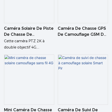
d'une alarme sirène. Prend en
charge l'alarme sonore et
lumineuse, double détection
PIR.
• Prend en charge plusieurs
Caméra Solaire De Piste
Caméra De Chasse GPS
modes d'installation :
De Chasse De
De Camouflage GSM De
montage mural et au
Camouflage PTZ À
Sécurité Zoom
Cette caméra PTZ 2K à
Double Objectif
Camouflage
plafond intégré/séparé
double objectif 4G,
alimentée par énergie solaire
et dotée d'un module 4G
intégré (adapté à différents
pays), est sans fil. Son
alimentation est assurée par
un panneau solaire de 6 W
avec câble d'extension de 3
m et batterie intégrée de
15 000 mAh, garantissant
Mini Caméra De Chasse
Caméra De Suivi De
une autonomie stable.