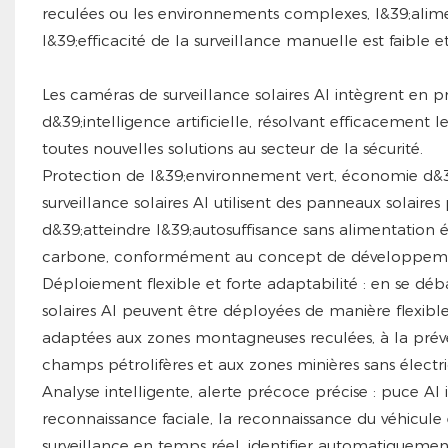
reculées ou les environnements complexes, l&39;alimenta
l&39;efficacité de la surveillance manuelle est faible et
Les caméras de surveillance solaires AI intègrent en 
d&39;intelligence artificielle, résolvant efficacement 
toutes nouvelles solutions au secteur de la sécurité.
Protection de l&39;environnement vert, économie d&3
surveillance solaires AI utilisent des panneaux solaire
d&39;atteindre l&39;autosuffisance sans alimentation 
carbone, conformément au concept de développement
Déploiement flexible et forte adaptabilité : en se déb
solaires AI peuvent être déployées de manière flexibl
adaptées aux zones montagneuses reculées, à la prévent
champs pétrolifères et aux zones minières sans électric
Analyse intelligente, alerte précoce précise : puce AI 
reconnaissance faciale, la reconnaissance du véhicul
surveillance en temps réel, identifier automatiquemen