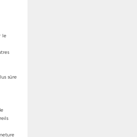
 le
utres
de
eils
meture