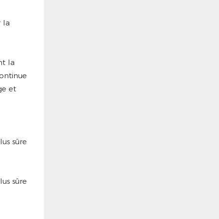
 la
nt la
continue
ge et