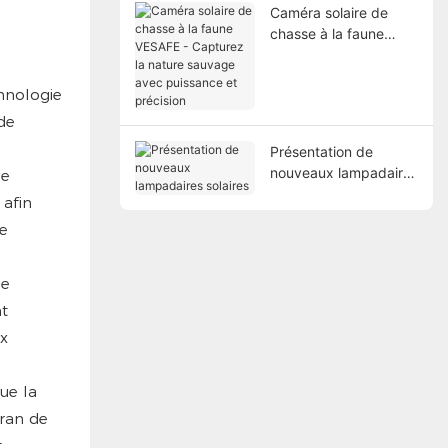
Caméra solaire de
chasse à la faune
VESAFE - Capturez la
nature sauvage avec
chnologie
puissance et précision
 de
Présentation de
nouveaux lampadaires
de
solaires
 afin
de
ce
nt
ux
que la
cran de
t