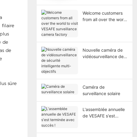
caméras solaires
Welcome customers
a
from all over the world
filaire
to visit VESAFE
surveillance camera
plus
factory
e de
as de
Nouvelle caméra de
vidéosurveillance de
e
sécurité intelligente
multi-objectifs
Caméra de
surveillance solaire
L'assemblée annuelle
de VESAFE s'est
terminée avec succès
!