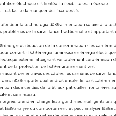
tion électrique est limitée, la flexibilité est médiocre,
 il est facile de manquer des faux positifs.
profondeur la technologie d&39;alimentation solaire à la te
les problèmes de la surveillance traditionnelle et apportant
9;énergie et réduction de la consommation : les caméras 
s pour convertir l&39;énergie lumineuse en énergie électrique
électrique externe, atteignant véritablement zéro émission 
 de la protection de l&39;environnement vert.
arrassant des entraves des câbles, les caméras de surveillan
e dans n&39;importe quel endroit ensoleillé, particulièreme
ion des incendies de forêt, aux patrouilles frontalières, a
ité et sans réseau.
intégrée, prend en charge les algorithmes intelligents tels 
e et l&39;analyse du comportement, et peut analyser l&39;é
t les anomalies et émettre des alertes précoces, amélioran