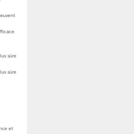
 peuvent
ficace.
ence et