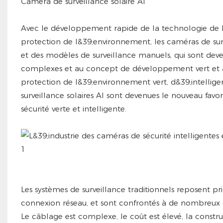
Caméra de surveillance solaire AI
Avec le développement rapide de la technologie de l&39;
protection de l&39;environnement, les caméras de surve
et des modèles de surveillance manuels, qui sont deven
complexes et au concept de développement vert et à 
protection de l&39;environnement vert, d&39;intellige
surveillance solaires AI sont devenues le nouveau favor
sécurité verte et intelligente.
Les systèmes de surveillance traditionnels reposent pr
connexion réseau, et sont confrontés à de nombreux dé
Le câblage est complexe, le coût est élevé, la construct