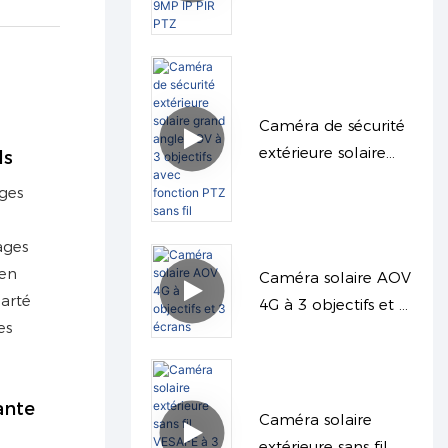
trois objectifs 9MP
IP PIR PTZ
Caméra de sécurité
extérieure solaire
ls
grand angle AOV à
ges
3 objectifs avec
fonction PTZ sans fil
ages
 en
Caméra solaire AOV
larté
4G à 3 objectifs et 3
es
écrans
ante
Caméra solaire
extérieure sans fil