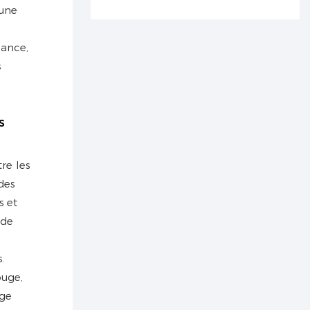
 une
nance,
s
.
s
tre les
des
s et
 de
.
ouge,
rge