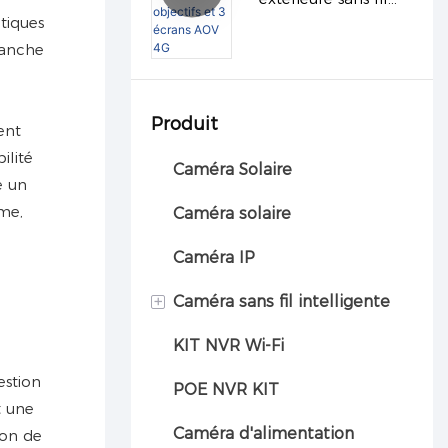
tiques
VESAFE à 3 objectifs
tanche
et 3 écrans AOV 4G
Produit
ent
ilité
Caméra Solaire
e un
me,
Caméra solaire
Caméra IP
+
Caméra sans fil intelligente
KIT NVR Wi-Fi
Caméra automobile
estion
POE NVR KIT
t une
Caméra d'alimentation
ion de