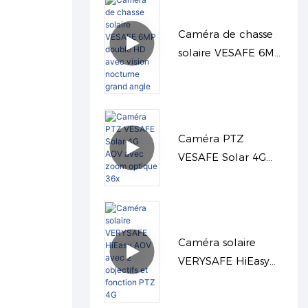
PRO
Caméra de chasse
solaire VESAFE 6MP
double HD avec
vision nocturne
grand angle
Caméra PTZ
VESAFE Solar 4G
AOV avec zoom
optique 36x
Caméra solaire
VERYSAFE HiEasy
AOV avec 2 objectifs
et fonction PTZ 4G