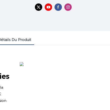
étails Du Produit
ies
la
K
sion