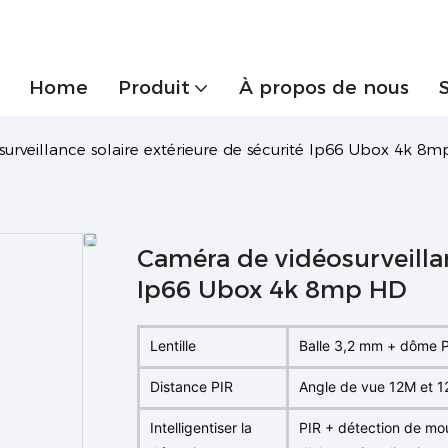
Home
Produit
À propos de nous
urveillance solaire extérieure de sécurité Ip66 Ubox 4k 8
Caméra de vidéosurveillan
Ip66 Ubox 4k 8mp HD
Lentille
Balle 3,2 mm + dôme
Distance PIR
Angle de vue 12M et 1
Intelligentiser la
PIR + détection de mou