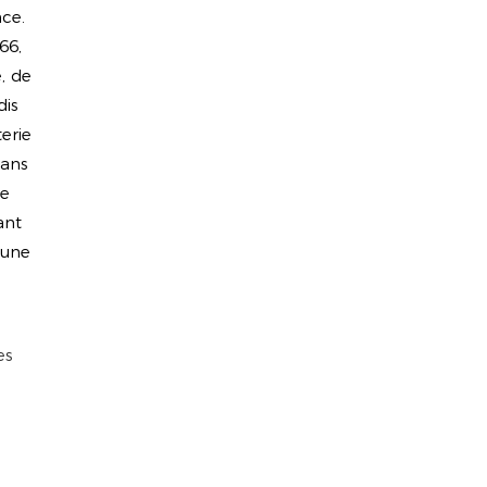
nce.
66,
, de
dis
erie
dans
le
ant
 une
es