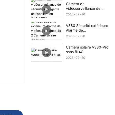
Caméra de
vidéosurveillance de
sécurité intelligente de
2025
02
26
l'application OKAM PRO
V380 Sécurité extérieure
Alarme de
vidéosurveillance 4k 2
2025
02
20
Camerie solaire d'objectif
Caméra solaire V380-Pro
sans fil 4G
2025
02
20