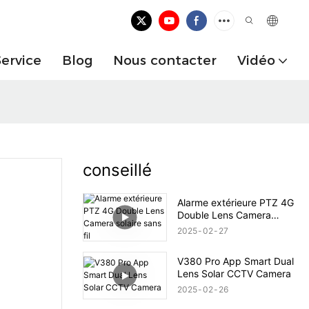
Service
Blog
Nous contacter
Vidéo
conseillé
Alarme extérieure PTZ 4G
Double Lens Camera
solaire sans fil
2025
02
27
V380 Pro App Smart Dual
Lens Solar CCTV Camera
2025
02
26