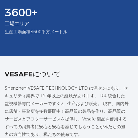
3600+
工場エリア
生産工場面積3600平方メートル
VESAFEについて
Shenzhen VESAFE TECHNOLOGY LTD は深センにあり、セ
キュリティ業界で 12 年以上の経験があります。 Rを統合した
監視機器専門メーカーです&D、生产および贩売。 現在、国内外
に店舗・事務所を多数展開中！高品質の製品を作り、高品質の
サービスとアフターサービスを提供し、Vesafe 製品を使用する
すべての消費者に安心と安心を感じてもらうことが私たちの努
力の方向性であり、私たちの使命です。