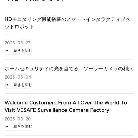
HDモニタリング機能搭載のスマートインタラクティブペ
ットロボット
キャッチフレーズ：
2025
08
27
あなたの家を守りましょう。 ペットと遊ぼう。 どこでも安心。
続きを読む
ホームセキュリティに光を当てる：ソーラーカメラの利点
製品説明：
2025
06
04
続きを読む
ご紹介
Welcome Customers From All Over The World To
TP1
Visit VESAFE Surveillance Camera Factory
家庭のセキュリティとペットとの関わりを再定義する革新的なモ
2025
03
20
バイルロボット。 これは単なるカメラではありません。あなたの
続きを読む
目であり、耳であり、家庭での遊び心のある存在であり、すべて
スマートフォンから制御できます。 眠っている赤ちゃんの様子を