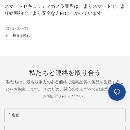
確認したり、ペットを監視したり、生活空間を安全に守ったりす
スマートセキュリティカメラ業界は、よりスマートで、よ
る場合でも、AegisVision Pro は比類のない鮮明さ、インテリジェ
り効率的で、より安全な方向に向かっています
ンス、インタラクティブな楽しさを提供します。
2025年、防犯監視カメラ業界は技術革新と市場の爆発的な成長を
2025
03
11
迎える
続きを読む
AI は業界に新たなパターンをもたらすでしょう。
私たちと連絡を取り合う
私たちは、最も競争力のある価格で最高品質の製品を生産するこ
とをお約束します。 そのため、関心のあるすべての企業に詳細を
お問い合わせください。
名前