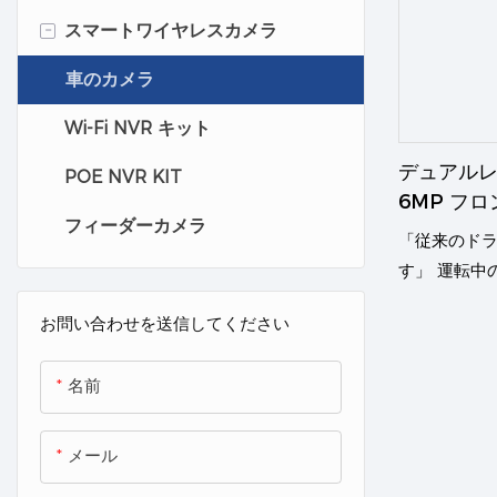
-
スマートワイヤレスカメラ
車のカメラ
Wi-Fi NVR キット
デュアルレ
POE NVR KIT
6MP フロン
フィーダーカメラ
ントロール
「従来のド
す」 運転中
レコーダー
お問い合わせを送信してください
メラは24時
テムです。
名前
ート監視、
供し、カー
らに、車の
メール
ト機能も備