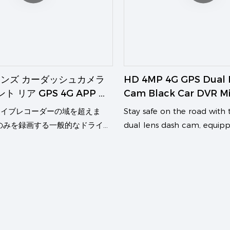
ンズ カーダッシュカメラ
HD 4MP 4G GPS Dual 
ト リア GPS 4G APP コ
Cam Black Car DVR M
 パーキングレーダー
Radar Parking Monito
ライブレコーダーの域を超えま
Stay safe on the road with
Camera Dashcam
のみを録画する一般的なドライブ
dual lens dash cam, equip
とは異なり、当社のカーガードカ
and 4G capabilities for real
間365日対応のセキュリティシス
monitoring. The microwave
アクティブプロテクション、リモ
feature ensures accurate p
駐車中の車両の位置追跡機能を提
surveillance, making this c
オーナーの悩みを解決します。さ
have for any vehicle
バッテリー寿命も保護するスマー
えています。