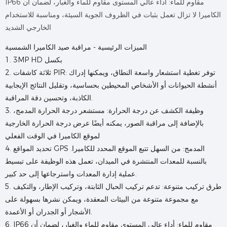
IP66 مقاوم للماء: أداء عالي المستوى مقاوم للماء والغبار، لضمان أن
الكاميرا لا تزال تعمل بثبات في الظروف الجوية السيئة، ومناسبة للاستخدام
الخارجي الشديد
الميزات الرئيسية - مراقبة صيد الكاميرا الشمسية
1. 3MP HD بكسل
2. ثلاثة كاشفات PIR: توفر تغطية استشعار واسعة النطاق، ويمكنها إدراك
أنشطة الحيوانات أو الأشخاص المحيطين بحساسية، وتقليل النتائج الإيجابية
الكاذبة، وتحسين دقة المراقبة.
3. وظيفة الكشف عن درجة الحرارة: مستشعر درجة الحرارة المدمج،
بالإضافة إلى مراقبة الصور، يمكنه أيضًا عرض درجة الحرارة الخارجية
لموقع الكاميرا في الوقت الفعلي
4. تحديد المواقع GPS المدمج: من السهل تتبع الموقع المحدد للكاميرا.
بالنسبة للمعدات المنتشرة في الميدان، تعمل هذه الوظيفة على تبسيط
عملية إدارة المعدات واسترجاعها إلى حد كبير.
5. طرق تركيب متنوعة: تدعم تركيب الحبال الثابتة، وتركيب الإطار، والتكيف
مع مجموعة متنوعة من البيئات المعقدة، ويمكن نشرها بسهولة على
الأشجار أو الجدران أو الأعمدة.
6. IP66 مقاوم للماء: أداء عالي المستوى مقاوم للماء والغبار، لضمان أن