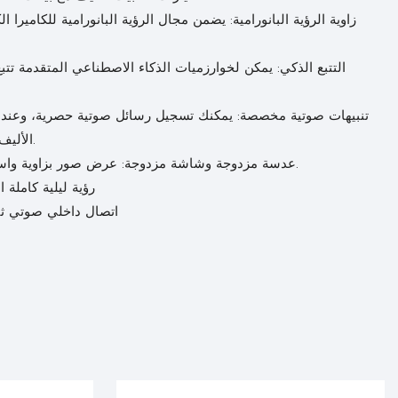
الأليف غير الطبيعي، قم بتشغيل صوتك للراحة أو التذكير.
8. عدسة مزدوجة وشاشة مزدوجة: عرض صور بزاوية واسعة ومقربة على نفس الشاشة في نفس الوقت.
9. رؤية ليلية كامل
10. اتصال داخلي صوتي ث