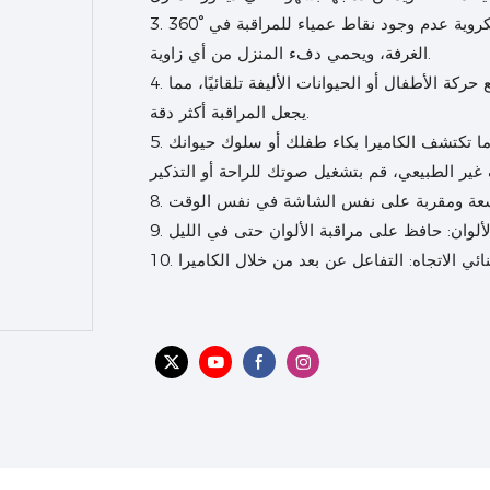
3. 360° زاوية الرؤية البانورامية: يضمن مجال الرؤية البانورامية للكاميرا الكروية عدم وجود نقاط عمياء للمراقبة في
الغرفة، ويحمي دفء المنزل من أي زاوية.
4. التتبع الذكي: يمكن لخوارزميات الذكاء الاصطناعي المتقدمة تتبع حركة الأطفال أو الحيوانات الأليفة تلقائيًا، مما
يجعل المراقبة أكثر دقة.
5. تنبيهات صوتية مخصصة: يمكنك تسجيل رسائل صوتية حصرية، وعندما تكتشف الكاميرا بكاء طفلك أو سلوك حيوانك
ة الألوان: حافظ على مراقبة الألوان حتى في الليل
نائي الاتجاه: التفاعل عن بعد من خلال الكاميرا