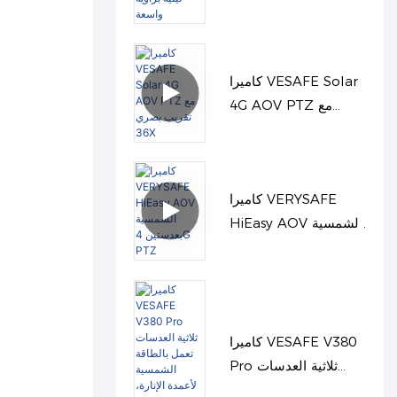
الوضوح مع رؤية ليلية
بزاوية واسعة
كاميرا VESAFE Solar
4G AOV PTZ مع
تقريب بصري 36X
كاميرا VERYSAFE
HiEasy AOV الشمسية
بعدستين 4G PTZ
كاميرا VESAFE V380
Pro ثلاثية العدسات
تعمل بالطاقة الشمسية