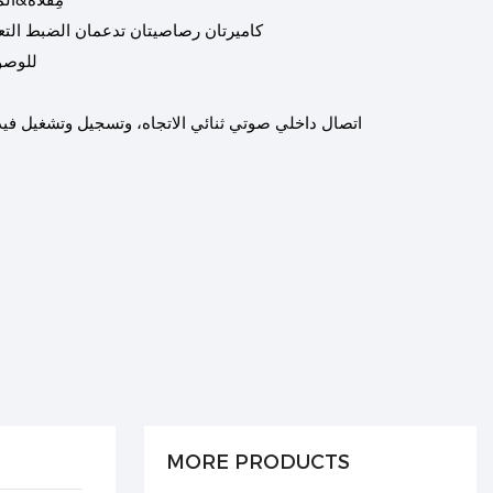
4. مِقلاة&الميل: أفقي 0 ~ 
5. كاميرتان رصاصيتان تدعمان الضبط التعسفي
6. منفذ شبكة 
8. اتصال داخلي صوتي ثنائي الاتجاه، وتسجيل وتشغيل في
MORE PRODUCTS