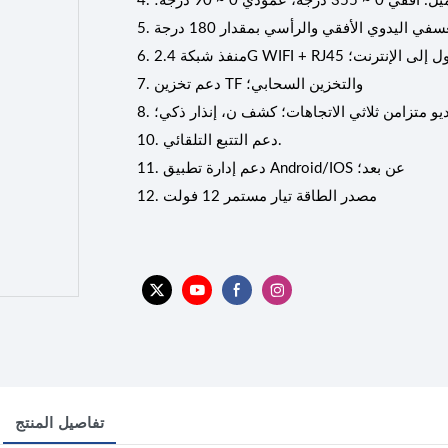
355 درجة، عمودي 0 ~ 90 درجة؛
 اليدوي الأفقي والرأسي بمقدار 180 درجة
2.4G WIFI + RJ45 للوصول إلى الإنترنت؛
7. دعم تخزين TF والتخزين السحابي؛
ديو متزامن ثلاثي الاتجاهات؛ كشف ن، إنذار ذكي؛
10. دعم التتبع التلقائي.
11. دعم إدارة تطبيق Android/IOS عن بعد؛
12. مصدر الطاقة تيار مستمر 12 فولت
تفاصيل المنتج