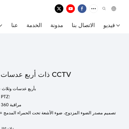
فيديو
الاتصال بنا
مدونة
الخدمة
عنا
كاميرا مراقبة IP ذات أربع عدسات وثلاث شاشات CCTV
الميزات الرئيسية - كاميرا مراقبة CCTV IP بأربع 
1. كاميرا 3.5 بوصة بدقة 16 ميجابكسل عالية الدقة PTZ؛
2. أربع عدسات وثلاث شاشات، تقريب 10X، مراقبة 360 درجة؛