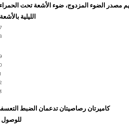
الليلية بالأشعة
كاميرتان رصاصيتان تدعمان الضبط التعسفي اليد
منفذ شبكة 4G + RJ45