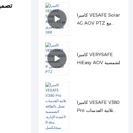
بزاوية واسعة
كاميرا VESAFE Solar
4G AOV PTZ مع
تقريب بصري 36X
كاميرا VERYSAFE
HiEasy AOV الشمسية
بعدستين 4G PTZ
كاميرا VESAFE V380
Pro ثلاثية العدسات
تعمل بالطاقة الشمسية
لأعمدة الإنارة، بدقة 9