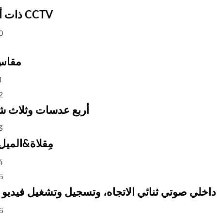
كاميرا مراقبة IP ذات أربع عدسات وثلاث شاشات CCTV
كاميرا PTZ مقاس 3.5 بوصة بدقة 
أربع عدسات وثلاث شاشات، تقريب 10
مِقلاة&الميل: أفقي 0 ~ 355 درجة،
داخلي صوتي ثنائي الاتجاه، وتسجيل وتشغيل فيديو م