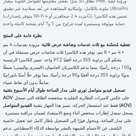
نطاق 30 مترًا. بفضل مقاومتها للعوامل الجوية بمعيار IP66، ورؤية ليلية
ملونة بالكامل، وإمكانية المشاهدة عن بُعد بسلاسة عبر تطبيق UBoxPro
(متوفر بإصدارات Wi-Fi بتردد 2.4 جيجاهرتز أو 4G)، تضمن هذه الكاميرا
حماية موثوقة ومستمرة لمدة تتراوح بين 5 و7 أيام بشحنة كاملة واحدة.
نظرة عامة على المنتج
تغطية مُحسّنة مع ثلاث عدسات وشاشة عرض ثلاثية:
مزودة بعدسات 4 مم
+ 4 مم + 8 مم، توفر هذه الكاميرا ثلاث شاشات عرض مستقلة في آن
واحد. تتميز الكاميرا الرئيسية PTZ بتحكم آلي بزاوية 355 درجة أفقيًا
و100 درجة رأسيًا، بينما تدعم الكاميرتان الجانبيتان (اليسرى واليمنى) ضبطًا
يدويًا بزاوية 355 درجة أفقيًا و90 درجة رأسيًا، مما يوفر حلًا أمنيًا بانوراميًا
شاملًا بدون أي نقاط عمياء.
تسجيل فيديو متواصل ثوري على مدار الساعة طوال أيام الأسبوع بتقنية
على عكس كاميرات البطارية التقليدية منخفضة الطاقة التي تسجل
AOV:
الفيديو المتواصل (AOV)
فقط عند استشعار الحركة، يتميز هذا الجهاز بتقنية
. يسجل بمعدل إطارات منخفض أثناء وضع الاستعداد لضمان مراقبة مستمرة
على مدار الساعة، ويتحول فورًا إلى التسجيل بإطار كامل عند تفعيل خاصية
الكشف عن الأجسام الشبيهة بالبشر بواسطة الذكاء الاصطناعي. تدعم
البطارية المدمجة عالية السعة، بالإضافة إلى لوحة شمسية (مع سلك تمديد