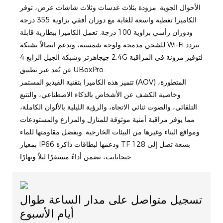
الأحوال الجوية. مزودة بثلاث عدسات وثلاث شاشات عرض، توفر
الكاميرا تغطية واسعة للغاية مع دوران أفقي بزاوية 355 درجة
ودوران رأسي بزاوية 100 درجة. تعمل الكاميرا ببطارية قابلة
للشحن مدمجة ولوحة شمسية، وتدعم اتصالاً بشبكة Wi-Fi بتردد
2.4 جيجاهرتز وشبكة الجيل الرابع 4G لتوفير مرونة في المراقبة
عن بُعد عبر تطبيق UBoxPro.
تتميز هذه الكاميرا بتقنية الفيديو المستمر (AOV) المتطورة،
وخاصية الكشف عن الأشخاص بالذكاء الاصطناعي، والتتبع
التلقائي، والصوت ثنائي الاتجاه، والرؤية الليلية بالألوان الكاملة،
مما يوفر مراقبة أمنية موثوقة للمنازل والمزارع والمستودعات
ومواقع البناء وغيرها من البيئات الخارجية. وبفضل مقاومتها للماء
بمعيار IP66 ودعمها لبطاقات ذاكرة TF بسعة تصل إلى 128
جيجابايت، تضمن أداءً مستقرًا ليلاً ونهارًا.
تسجيل متواصل على مدار الساعة طوال
أيام الأسبوع