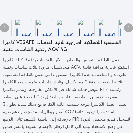
كاميرا VESAFE الشمسية اللاسلكية الخارجية ثلاثية العدسات
وثلاثية الشاشات بتقنية AOV 4G
كاميرا PTZ تعمل بالطاقة الشمسية والبطارية، ثلاثية العدسات بدقة 9
ميجابكسل، مزودة بثلاث شاشات وتقنية AOV. استمتع بتجربة مراقبة فائقة
على مدار الساعة مع هذه الكاميرا المتطورة التي تعمل بالطاقة الشمسية،
ثلاثية العدسات بدقة 9 ميجابكسل، وثلاث شاشات. صُممت هذه الكاميرا
لتوفير حماية شاملة في الأماكن الخارجية، وتتميز بكاميرا PTZ رئيسية
مقترنة بعدستين رصاصيتين قابلتين للتعديل يدويًا للقضاء على النقاط
العمياء. تعمل الكاميرا بلوحة شمسية عالية الكفاءة مع سلك تمديد بطول 3
أمتار وبطاريات مدمجة، وتدعم تقنية AOV (الفيديو الدائم) المتقدمة
بالإضافة إلى خاصية الكشف ثنائي الوضع PIR لتسجيل فيديو منخفض الجودة
في وضع الاستعداد وتتبع آلي كامل الإطار للأجسام الشبيهة بالبشر ضمن