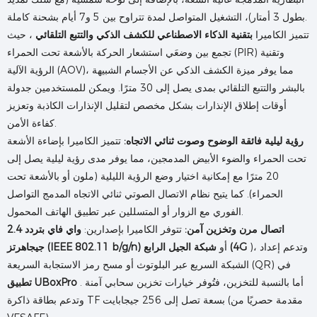
بطول 3 أمتار)، التشغيل المتواصل لمدة تتراوح بين 5 و7 أيام بشحنة كاملة.
تتميز الكاميرا
بتقنية الذكاء الاصطناعي للكشف الذكي والتتبع التلقائي
، حيث
تجمع بين وضعَي استشعار الحركة بالأشعة تحت الحمراء (PIR) وتقنية
الرؤية الآلية (AOV)، مما يوفر ميزة الكشف الذكي عن الأجسام الشبيهة
بالبشر والتتبع التلقائي بمدى يصل إلى 30 مترًا. ويمكن للمستخدمين جدولة
أوقات إطلاق الإنذارات بشكل مخصص لتقليل الإنذارات الكاذبة وتعزيز
كفاءة الأمن.
رؤية ليلية فائقة الوضوح وصوت ثنائي الاتجاه:
تتميز الكاميرا بإضاءة الأشعة
تحت الحمراء والضوء الأبيض المدمجين، مما يوفر مدى رؤية ليلية يصل إلى
20 مترًا مع إمكانية اختيار وضع الرؤية الليلية (ملون أو بالأشعة تحت
الحمراء). كما يتيح نظام الاتصال الصوتي ثنائي الاتجاه المدمج التواصل
الفوري مع الزوار أو المتسللين عبر تطبيق الهاتف المحمول.
اتصال مرن وتخزين آمن:
تتوفر الكاميرا بإصدارين:
واي فاي بتردد 2.4
)، وتدعم إعداد
شبكة الجيل الرابع (4G
أو
جيجاهرتز (IEEE 802.11 b/g/n)
الشبكة السريع عبر البلوتوث أو مسح رمز الاستجابة السريعة (QR) في
. أما بالنسبة للتخزين، فتُوفر خيارات تخزين سحابي آمنة
تطبيق UBoxPro
وتدعم بطاقة ذاكرة TF بسعة تصل إلى 256 جيجابايت (مقدمة حصريًا من