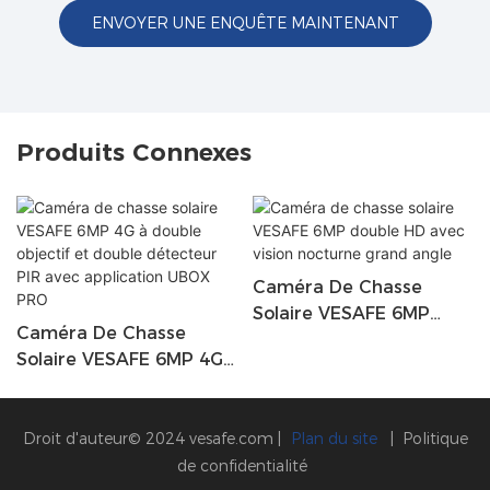
ENVOYER UNE ENQUÊTE MAINTENANT
Produits Connexes
Caméra De Chasse
Solaire VESAFE 6MP
Caméra De Chasse
Double HD Avec Vision
Solaire VESAFE 6MP 4G
Nocturne Grand Angle
À Double Objectif Et
Double Détecteur PIR
Avec Application UBOX
Droit d'auteur© 2024
vesafe.com
|
Plan du site
|
Politique
PRO
de confidentialité