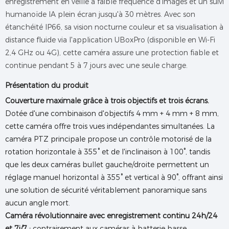
enregistrement en veille à faible fréquence d'images et un suivi
humanoïde IA plein écran jusqu'à 30 mètres. Avec son
étanchéité IP66, sa vision nocturne couleur et sa visualisation à
distance fluide via l'application UBoxPro (disponible en Wi-Fi
2,4 GHz ou 4G), cette caméra assure une protection fiable et
continue pendant 5 à 7 jours avec une seule charge.
Présentation du produit
Couverture maximale grâce à trois objectifs et trois écrans.
Dotée d'une combinaison d'objectifs 4 mm + 4 mm + 8 mm,
cette caméra offre trois vues indépendantes simultanées. La
caméra PTZ principale propose un contrôle motorisé de la
rotation horizontale à 355° et de l'inclinaison à 100°, tandis
que les deux caméras bullet gauche/droite permettent un
réglage manuel horizontal à 355° et vertical à 90°, offrant ainsi
une solution de sécurité véritablement panoramique sans
aucun angle mort.
Caméra révolutionnaire avec enregistrement continu 24h/24
et 7j/7 :
contrairement aux caméras à batterie basse