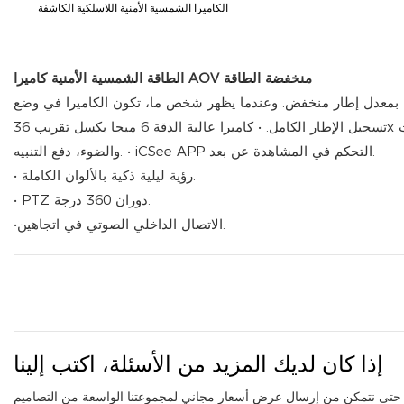
الكاميرا الشمسية الأمنية اللاسلكية الكاشفة
كاميرا AOV منخفضة الطاقة
الطاقة الشمسية الأمنية
ل بمعدل إطار منخفض. وعندما يظهر شخص ما، تكون الكاميرا في وضع
تسجيل الإطار الكامل. • كاميرا عالية الدقة 6 ميجا بكسل تقريب 36x عدسة مزدوجة شاشة مزدوجة. • كشف الإنسان، أضواء حمراء وزرقاء، إنذار الصوت
والضوء، دفع التنبيه. • iCSee APP التحكم في المشاهدة عن بعد.
• رؤية ليلية ذكية بالألوان الكاملة.
• PTZ دوران 360 درجة.
•الاتصال الداخلي الصوتي في اتجاهين.
إذا كان لديك المزيد من الأسئلة، اكتب إلينا