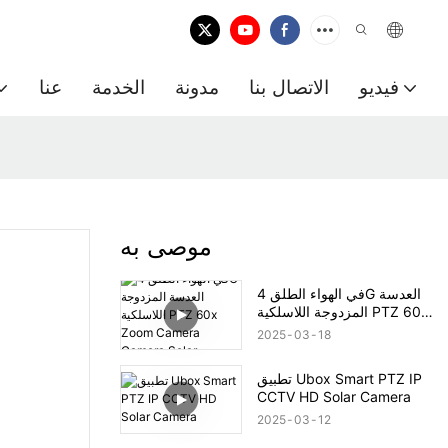
فيديو
الاتصال بنا
مدونة
الخدمة
عنا
موصى به
في الهواء الطلق 4G العدسة
المزدوجة اللاسلكية PTZ 60x
Zoom Camera Camera
2025
03
18
Solar
تطبيق Ubox Smart PTZ IP
CCTV HD Solar Camera
2025
03
12