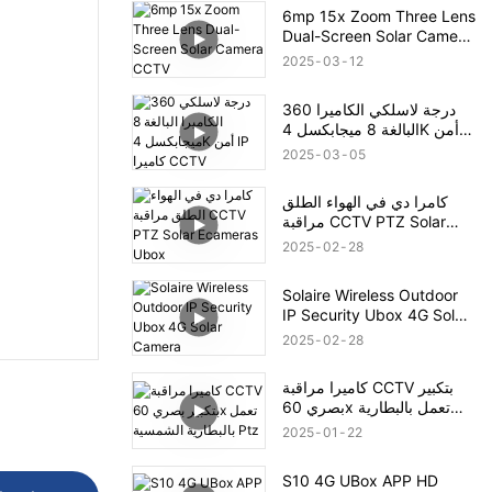
6mp 15x Zoom Three Lens
Dual-Screen Solar Camera
CCTV
2025
03
12
360 درجة لاسلكي الكاميرا
البالغة 8 ميجابكسل 4K أمن
IP كاميرا CCTV
2025
03
05
كامرا دي في الهواء الطلق
مراقبة CCTV PTZ Solar
Ecameras Ubox
2025
02
28
Solaire Wireless Outdoor
IP Security Ubox 4G Solar
Camera
2025
02
28
كاميرا مراقبة CCTV بتكبير
بصري 60x تعمل بالبطارية
الشمسية Ptz
2025
01
22
S10 4G UBox APP HD