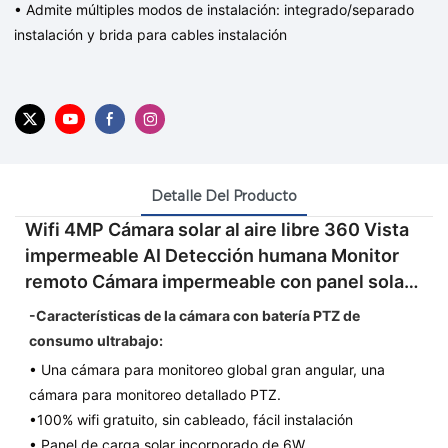
• Admite múltiples modos de instalación: integrado/separado
instalación
y brida para cables
instalación
Detalle Del Producto
Wifi 4MP Cámara solar al aire libre 360 ​​Vista
impermeable AI Detección humana Monitor
remoto Cámara impermeable con panel solar
Cámara CCTV de seguridad inalámbrica
-Características de la cámara con batería PTZ de
consumo ultrabajo:
• Una cámara para monitoreo global gran angular, una
cámara para monitoreo detallado PTZ.
•100% wifi gratuito, sin cableado, fácil instalación
• Panel de carga solar incorporado de 6W.