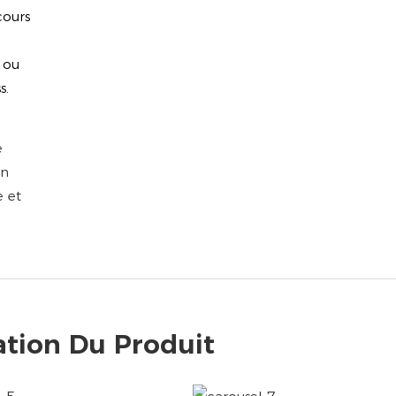
cours
 ou
s.
e
on
e et
ation Du Produit