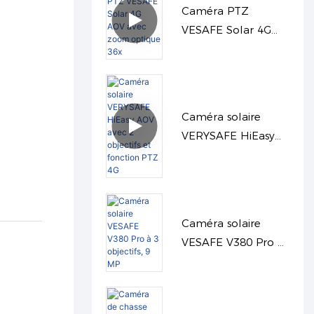
Caméra PTZ
VESAFE Solar 4G
AOV avec zoom
optique 36x
Caméra solaire
VERYSAFE HiEasy
AOV avec 2 objectifs
et fonction PTZ 4G
Caméra solaire
VESAFE V380 Pro à
3 objectifs, 9 MP