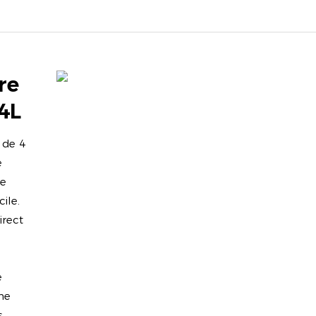
re
4L
 de 4
e
ge
ile.
irect
e
une
s