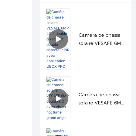
Caméra de chasse
solaire VESAFE 6MP
4G à double objectif
et double détecteur
PIR avec
application UBOX
PRO
Caméra de chasse
solaire VESAFE 6MP
double HD avec
vision nocturne
grand angle