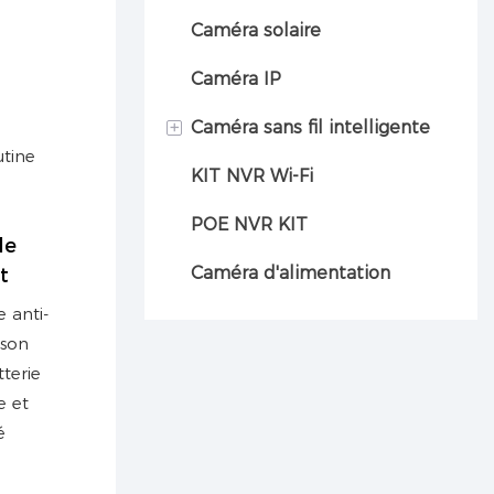
Caméra solaire
Caméra IP
+
Caméra sans fil intelligente
utine
KIT NVR Wi-Fi
Caméra automobile
POE NVR KIT
le
Caméra d'alimentation
t
 anti-
 son
terie
e et
é