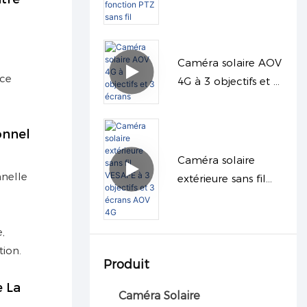
3 objectifs avec
fonction PTZ sans fil
Caméra solaire AOV
nce
4G à 3 objectifs et 3
écrans
onnel
Caméra solaire
nelle
extérieure sans fil
VESAFE à 3 objectifs
et 3 écrans AOV 4G
,
tion.
Produit
 La
Caméra Solaire