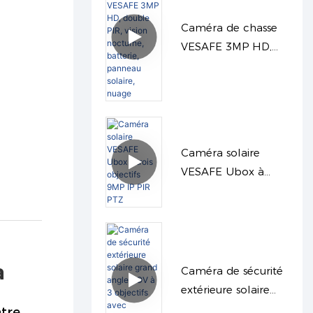
Caméra de chasse
VESAFE 3MP HD,
double PIR, vision
nocturne, batterie,
panneau solaire,
nuage
Caméra solaire
VESAFE Ubox à
trois objectifs 9MP
IP PIR PTZ
a
Caméra de sécurité
extérieure solaire
grand angle AOV à
tre