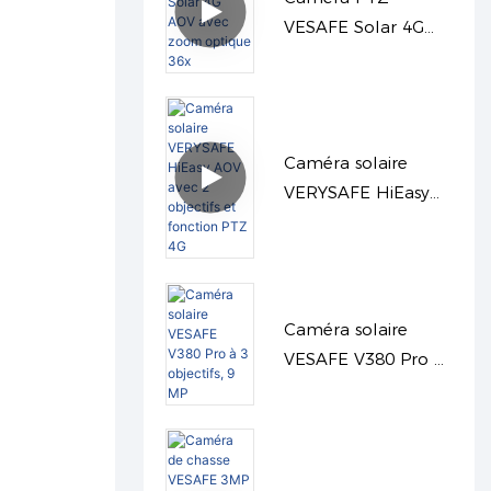
VESAFE Solar 4G
AOV avec zoom
optique 36x
Caméra solaire
VERYSAFE HiEasy
AOV avec 2 objectifs
et fonction PTZ 4G
Caméra solaire
VESAFE V380 Pro à
3 objectifs, 9 MP