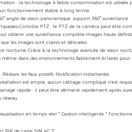
mation : la technologie à faible consommation est utilisée 
ir un fonctionnement stable à long terme.
0° angle de vision panoramique: support 360° surveillance
impasses•Contrôle PTZ : le PTZ de la caméra peut être con
our obtenir une surveillance complète•Images haute définiti
 que les images sont claires et délicates.
ance nocturne Grâce à la technologie avancée de vision noct
s même dans des environnements faiblement éclairés pour 
 •Réduire les faux positifs •Notification instantanée
installation est simple, aucun câblage compliqué n'est requis 
marrage rapide : il peut être démarré rapidement après ouv
u réseau.
visualisation en temps réel * Gestion intelligente * Fonctio