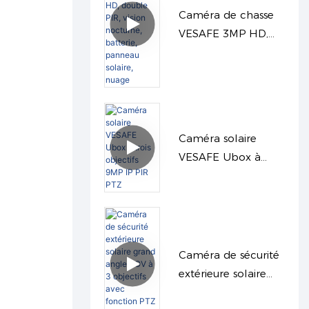
Caméra de chasse
VESAFE 3MP HD,
double PIR, vision
nocturne, batterie,
panneau solaire,
nuage
Caméra solaire
VESAFE Ubox à
trois objectifs 9MP
IP PIR PTZ
Caméra de sécurité
extérieure solaire
grand angle AOV à