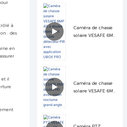
pour
trôlé à
Caméra de chasse
on : des
solaire VESAFE 6MP
4G à double objectif
urne en
et double détecteur
assurer
PIR avec
application UBOX
PRO
et il
Caméra de chasse
erture
solaire VESAFE 6MP
double HD avec
vision nocturne
nnement
grand angle
Caméra PTZ