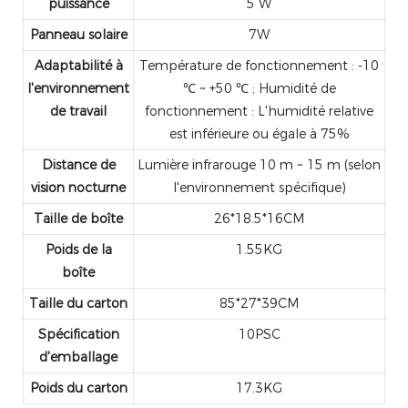
puissance
5 W
Panneau solaire
7W
Adaptabilité à
Température de fonctionnement : -10
l'environnement
℃ ~ +50 ℃ ; Humidité de
de travail
fonctionnement : L'humidité relative
est inférieure ou égale à 75%
Distance de
Lumière infrarouge 10 m ~ 15 m (selon
vision nocturne
l'environnement spécifique)
Taille de boîte
26*18.5*16CM
Poids de la
1.55KG
boîte
Taille du carton
85*27*39CM
Spécification
10PSC
d'emballage
Poids du carton
17.3KG