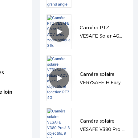
vision nocturne
grand angle
Caméra PTZ
VESAFE Solar 4G
AOV avec zoom
optique 36x
es
Caméra solaire
VERYSAFE HiEasy
AOV avec 2 objectifs
e loin
et fonction PTZ 4G
Caméra solaire
VESAFE V380 Pro à
3 objectifs, 9 MP