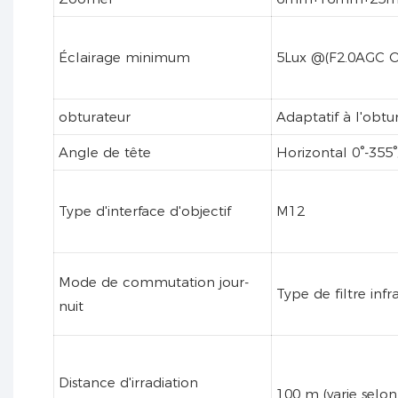
Éclairage minimum
5Lux @(F2.0AGC ON
obturateur
Adaptatif à l'obtu
Angle de tête
Horizontal 0°-355°,
Type d'interface d'objectif
M12
Mode de commutation jour-
Type de filtre in
nuit
Distance d'irradiation
100 m (varie selo