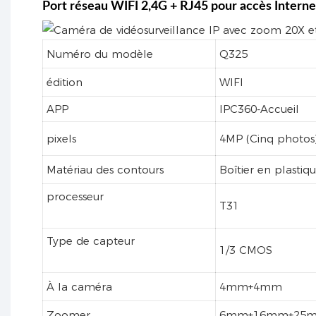
Port réseau WIFI 2,4G + RJ45 pour accès Interne
Numéro du modèle
Q325
édition
WIFI
APP
IPC360-Accueil
pixels
4MP (Cinq photos
Matériau des contours
Boîtier en plastiq
processeur
T31
Type de capteur
1/3 CMOS
À la caméra
4mm+4mm
Zoomer
6mm+16mm+25