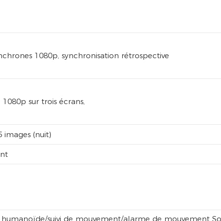
nchrones 1080p, synchronisation rétrospective
1080p sur trois écrans,
5 images (nuit)
nt
on humanoïde/suivi de mouvement/alarme de mouvement Sort