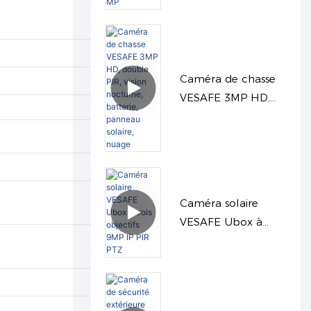
Caméra de chasse
VESAFE 3MP HD,
double PIR, vision
nocturne, batterie,
panneau solaire,
nuage
Caméra solaire
VESAFE Ubox à
trois objectifs 9MP
IP PIR PTZ