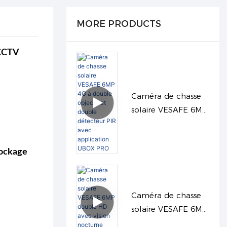
MORE PRODUCTS
 CCTV
Caméra de chasse
solaire VESAFE 6MP
4G à double objectif
et double détecteur
PIR avec
tockage
application UBOX
PRO
Caméra de chasse
solaire VESAFE 6MP
double HD avec