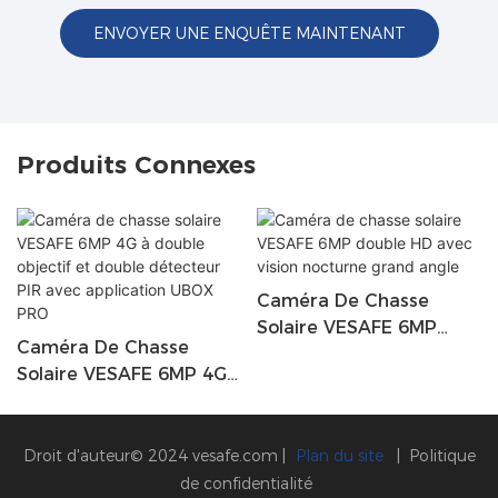
ENVOYER UNE ENQUÊTE MAINTENANT
Produits Connexes
Caméra De Chasse
Solaire VESAFE 6MP
Caméra De Chasse
Double HD Avec Vision
Solaire VESAFE 6MP 4G
Nocturne Grand Angle
À Double Objectif Et
Double Détecteur PIR
Avec Application UBOX
Droit d'auteur© 2024
vesafe.com
|
Plan du site
|
Politique
PRO
de confidentialité