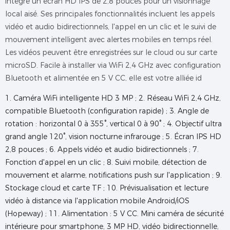
intègre un écran HD IPS de 2,8 pouces pour un visionnage
local aisé. Ses principales fonctionnalités incluent les appels
vidéo et audio bidirectionnels, l'appel en un clic et le suivi de
mouvement intelligent avec alertes mobiles en temps réel.
Les vidéos peuvent être enregistrées sur le cloud ou sur carte
microSD. Facile à installer via WiFi 2,4 GHz avec configuration
Bluetooth et alimentée en 5 V CC, elle est votre alliée id
1. Caméra WiFi intelligente HD 3 MP ; 2. Réseau WiFi 2,4 GHz,
compatible Bluetooth (configuration rapide) ; 3. Angle de
rotation : horizontal 0 à 355°, vertical 0 à 90° ; 4. Objectif ultra
grand angle 120°, vision nocturne infrarouge ; 5. Écran IPS HD
2,8 pouces ; 6. Appels vidéo et audio bidirectionnels ; 7.
Fonction d'appel en un clic ; 8. Suivi mobile, détection de
mouvement et alarme, notifications push sur l'application ; 9.
Stockage cloud et carte TF ; 10. Prévisualisation et lecture
vidéo à distance via l'application mobile Android/iOS
(Hopeway) ; 11. Alimentation : 5 V CC. Mini caméra de sécurité
intérieure pour smartphone, 3 MP HD, vidéo bidirectionnelle,