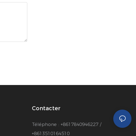
Contacter
Téléphone : +8617840946227 /
+8613510164510