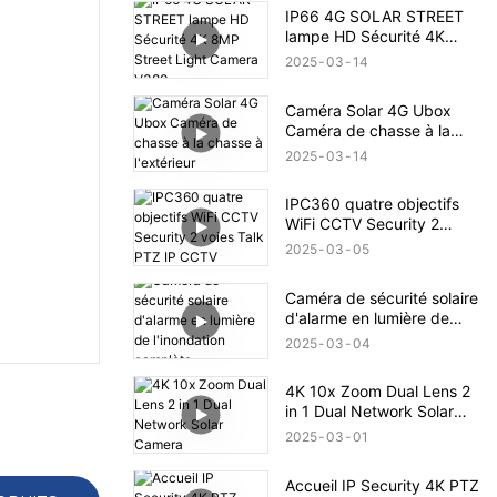
IP66 4G SOLAR STREET
lampe HD Sécurité 4K
8MP Street Light Camera
2025
03
14
V380
Caméra Solar 4G Ubox
Caméra de chasse à la
chasse à l'extérieur
2025
03
14
IPC360 quatre objectifs
WiFi CCTV Security 2
voies Talk PTZ IP CCTV
2025
03
05
Caméra de sécurité solaire
d'alarme en lumière de
l'inondation complète
2025
03
04
4K 10x Zoom Dual Lens 2
in 1 Dual Network Solar
Camera
2025
03
01
Accueil IP Security 4K PTZ