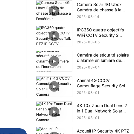
Caméra Solar 4G Ubox
Caméra de chasse à la
chasse à l'extérieur
2025
03
14
IPC360 quatre objectifs
WiFi CCTV Security 2
voies Talk PTZ IP CCTV
2025
03
05
Caméra de sécurité solaire
d'alarme en lumière de
l'inondation complète
2025
03
04
Animal 4G CCCV
Camouflage Security Solar
Hunting Camera
2025
03
01
4K 10x Zoom Dual Lens 2
in 1 Dual Network Solar
Camera
2025
03
01
Accueil IP Security 4K PTZ