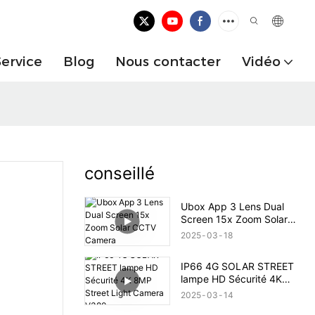
Service
Blog
Nous contacter
Vidéo
conseillé
Ubox App 3 Lens Dual
Screen 15x Zoom Solar
CCTV Camera
2025
03
18
IP66 4G SOLAR STREET
lampe HD Sécurité 4K
8MP Street Light Camera
2025
03
14
V380