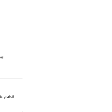
 réel
s gratuit