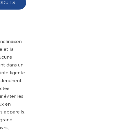
ODUITS
inclinaison
e et la
aucune
ent dans un
intelligente
éclenchent
ctée,
 éviter les
ux en
s appareils,
 grand
sins,