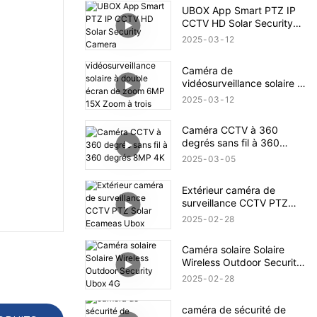
UBOX App Smart PTZ IP
CCTV HD Solar Security
Camera
2025
03
12
Caméra de
vidéosurveillance solaire à
double écran de zoom
2025
03
12
6MP 15X Zoom à trois
objectifs
Caméra CCTV à 360
degrés sans fil à 360
degrés 8MP 4K
2025
03
05
Extérieur caméra de
surveillance CCTV PTZ
Solar Ecameas Ubox
2025
02
28
Caméra solaire Solaire
Wireless Outdoor Security
Ubox 4G
2025
02
28
caméra de sécurité de