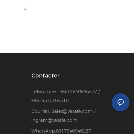
Contacter
Téléphone : +8617840946227 /
+8613510164510
Courriel:
Sales@vesafe.com
/
ingram@vesafe.com
WhatsApp:8617840946227