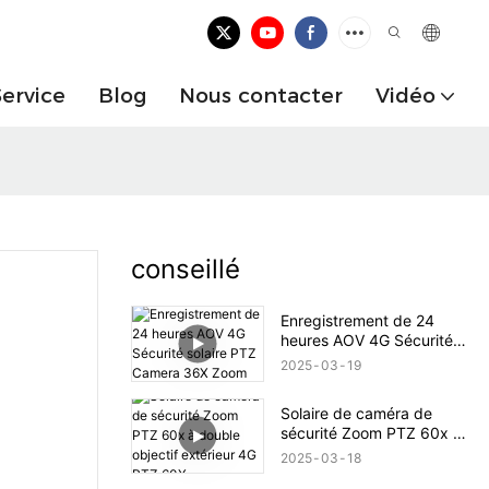
Service
Blog
Nous contacter
Vidéo
conseillé
Enregistrement de 24
heures AOV 4G Sécurité
solaire PTZ Camera 36X
2025
03
19
Zoom
Solaire de caméra de
sécurité Zoom PTZ 60x à
double objectif extérieur
2025
03
18
4G PTZ 60X