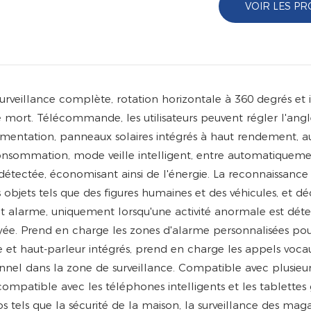
VOIR LES PR
surveillance complète, rotation horizontale à 360 degrés et 
e mort. Télécommande, les utilisateurs peuvent régler l'angl
limentation, panneaux solaires intégrés à haut rendement, 
 consommation, mode veille intelligent, entre automatiquem
détectée, économisant ainsi de l'énergie. La reconnaissance 
objets tels que des figures humaines et des véhicules, et d
 alarme, uniquement lorsqu'une activité anormale est déte
oyée. Prend en charge les zones d'alarme personnalisées pour
ne et haut-parleur intégrés, prend en charge les appels voca
nnel dans la zone de surveillance. Compatible avec plusieur
ompatible avec les téléphones intelligents et les tablettes
s tels que la sécurité de la maison, la surveillance des maga