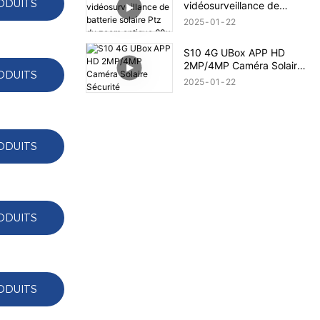
ODUITS
vidéosurveillance de
batterie solaire Ptz du
2025
01
22
zoom optique 60x
S10 4G UBox APP HD
2MP/4MP Caméra Solaire
ODUITS
Sécurité
2025
01
22
ODUITS
ODUITS
ODUITS