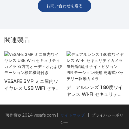
お問い合わせを送る
関連製品
VESAFE 3MP ミニ屋内ワ
デュアルレンズ 180度ワイ
イヤレス USB WiFi セキュ
ヤレス Wi-Fi セキュリティ
リティカメラ 双方向オーデ
カメラ 屋外/家庭用 ナイト
ィオおよびモーション検知
ビジョン PIR モーション検
機能付き
知 充電式バッテリー駆動カ
著作権© 2024
vesafe.com
|
サイトマップ
|
プライバシーポリ
メラ
シー