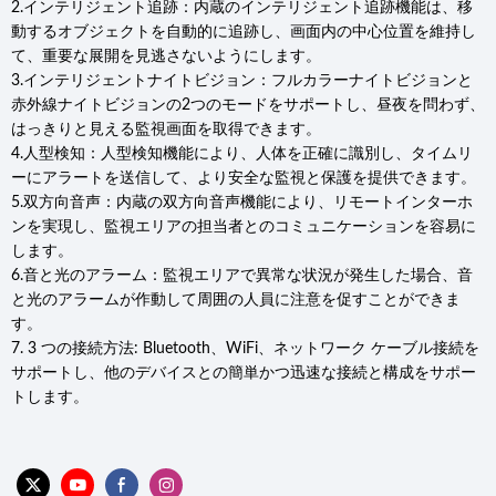
2.インテリジェント追跡：内蔵のインテリジェント追跡機能は、移
動するオブジェクトを自動的に追跡し、画面内の中心位置を維持し
て、重要な展開を見逃さないようにします。
3.インテリジェントナイトビジョン：フルカラーナイトビジョンと
赤外線ナイトビジョンの2つのモードをサポートし、昼夜を問わず、
はっきりと見える監視画面を取得できます。
4.人型検知：人型検知機能により、人体を正確に識別し、タイムリ
ーにアラートを送信して、より安全な監視と保護を提供できます。
5.双方向音声：内蔵の双方向音声機能により、リモートインターホ
ンを実現し、監視エリアの担当者とのコミュニケーションを容易に
します。
6.音と光のアラーム：監視エリアで異常な状況が発生した場合、音
と光のアラームが作動して周囲の人員に注意を促すことができま
す。
7. 3 つの接続方法: Bluetooth、WiFi、ネットワーク ケーブル接続を
サポートし、他のデバイスとの簡単かつ迅速な接続と構成をサポー
トします。