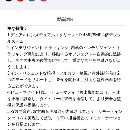
製品詳細
主な特徴：
1.デュアルレンズデュアルスクリーンHD 4MP/8MP 4倍デジタ
ルズーム
2.インテリジェント トラッキング: 内蔵のインテリジェント ト
ラッキング機能により、移動するオブジェクトを自動的に追跡
し、画面の中央の位置を維持して、重要な展開を見逃さないよ
うにします。
3.インテリジェントな暗視：フルカラー暗視と赤外線暗視の 2
つのモードをサポートし、昼夜を問わず、鮮明な監視画面を得
ることができます。
4.ヒューマノイド検出：ヒューマノイド検出機能により、人体
を正確に識別し、タイムリーに警告を送信して、より安全な監
視と保護を提供します。
5.双方向音声: 双方向音声機能が内蔵されており、リモートイン
ターコムを実現して監視エリアの担当者とのコミュニケーショ
ンを容易にします。