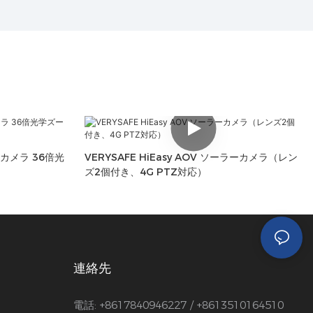
Z カメラ 36倍光
VERYSAFE HiEasy AOV ソーラーカメラ（レン
ズ2個付き、4G PTZ対応）
連絡先
電話: +8617840946227 / +8613510164510