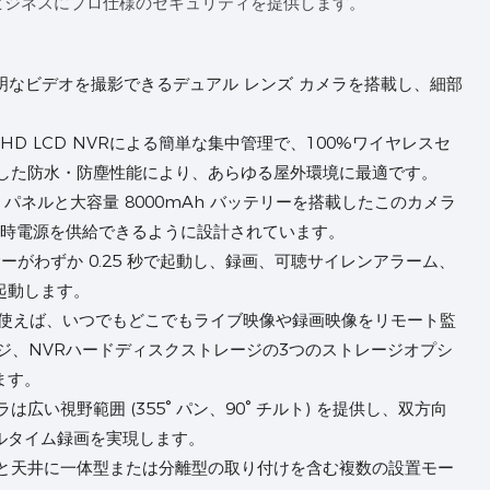
ビジネスにプロ仕様のセキュリティを提供します。
の鮮明なビデオを撮影できるデュアル レンズ カメラを搭載し、細部
HD LCD NVRによる簡単な集中管理で、100%ワイヤレスセ
拠した防水・防塵性能により、あらゆる屋外環境に最適です。
ー パネルと大容量 8000mAh バッテリーを搭載したこのカメラ
常時電源を供給できるように設計されています。
ンサーがわずか 0.25 秒で起動し、録画、可聴サイレンアラーム、
起動します。
アプリを使えば、いつでもどこでもライブ映像や録画映像をリモート監
ジ、NVRハードディスクストレージの3つのストレージオプシ
ます。
は広い視野範囲 (355° パン、90° チルト) を提供し、双方向
ルタイム録画を実現します。
と天井に一体型または分離型の取り付けを含む複数の設置モー