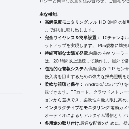
ロジーと簡単な設置を組み合わせ、ご自宅や
主な機能:
高解像度モニタリング:
フル HD 8MP 
まで鮮明に映し出します。
完全ワイヤレス＆簡単設置：
10チャンネル
ットアップを実現します。IP66規格に準
持続可能な太陽光発電:
内蔵の 4W ソーラ
は、20 時間以上連続して動作し、屋外で
包括的な警報システム:
高精度の PIR セ
侵入者を阻止するための強力な投光照明を
柔軟な視聴と保存：
Android/iOS
視できます。TFカード、クラウドストレー
ョンから選択でき、柔軟性を最大限に高め
インタラクティブなモニタリング:
電動カメラ
オーディオによるリアルタイム通信とリア
多用途の取り付け:
最適な配置のために、壁