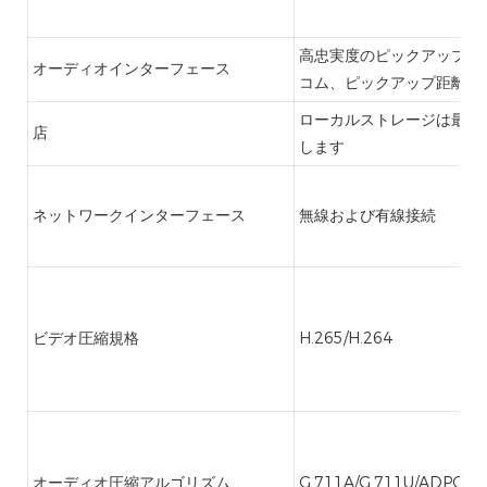
高忠実度のピックアップと
オーディオインターフェース
コム、ピックアップ距離≥5
ローカルストレージは最大2
店
します
ネットワークインターフェース
無線および有線接続
ビデオ圧縮規格
H.265/H.264
オーディオ圧縮アルゴリズム
G.711A/G.711U/ADPCM