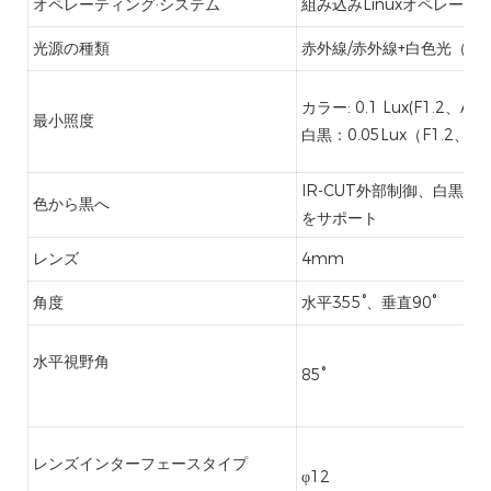
オペレーティング·システム
組み込みLinuxオペレー
光源の種類
赤外線/赤外線+白色光（赤外
カラー: 0.1 Lux(F1.2、AG
最小照度
白黒：0.05Lux（F1.2、A
IR-CUT外部制御、白黒
色から黒へ
をサポート
レンズ
4mm
角度
水平355°、垂直90°
水平視野角
85°
レンズインターフェースタイプ
φ12