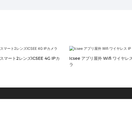
マート2レンズICSEE 4G IPカ
Icsee アプリ屋外 Wifi ワイヤレス
ラ
リンク
製品
Home
ソーラーカメラ