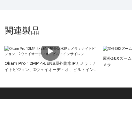
関連製品
屋外36Xズームス
Okam Pro 12MP 4-LENS屋外防水IPカメラ：ナ
メラ
イトビジョン、2ウェイオーディオ、ビルトイン
サイレン
深センVESAFE TECHNOLOGY LTDは、Rを
統合する専門の監視機器メーカーです。&D、製