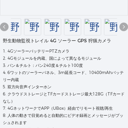
野生動物監視トレイル 4G ソーラー GPS 狩猟カメラ
1. 4GソーラーバッテリーPTZカメラ
2. 4Gモジュールを内蔵、国によって異なるモジュール
3. パン＆チルト：パン240度＆チルト100度
4. 6ワットのソーラーパネル、3m延長コード、10400mAhバッテ
リー内蔵
5. 双方向音声インターホン
6. クラウドストレージとTFカードストレージ最大128G（TFカード
なし）
7. 4Gネットワ​​ークでAPP（UBox）経由でリモート視聴/再生
8. 人体の動きで目覚めると自動的にビデオ録画とメッセージがプッ
シュされます