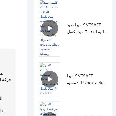
كاميرا صيد VESAFE
عالية الدقة 3 ميجابكسل
مزودة بخاصية الرؤية
الليلية المزدوجة بالأشعة
تحت الحمراء، وبطارية،
ولوحة شمسية، وسحابة
نظ
كاميرا VESAFE
حركة ال
الشمسية Ubox بثلاث
عدسات بدقة 9
ميجابكسل IP PIR PTZ
ال
إنذ