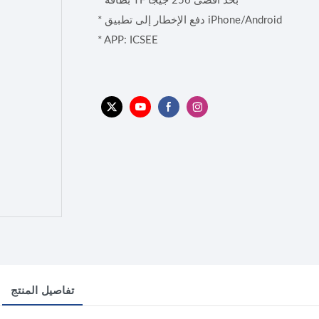
* بطاقة TF بحد أقصى 256 جيجا
* دفع الإخطار إلى تطبيق iPhone/Android
* APP: ICSEE
تفاصيل المنتج