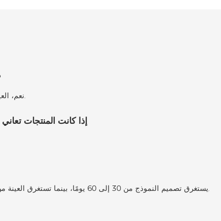
ه
نعم، العينة مجانية، لكن رسوم الشحن السريع تقع على عاتقك.
إذا كانت المنتجات تعان
يستغرق تصميم النموذج من 30 إلى 60 يومًا، بينما تستغرق العينة من 30 إلى 50 يومًا. أما الطلب الأول فيستغرق 60 يومًا.