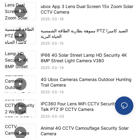
ubox App 3 Lens Dual Screen 15x Zoom Solar
CCTV Camera
2025
03
18
مموهة بطارية الطاقة الشمسية PTZ الصيد كاميرا
الحياة البرية
2025
03
15
IP66 4G Solar Street Lamp HD Security 4K
8MP Street Light Camera V380
2025
03
14
4G Ubox Cameras Cameras Outdoor Hunting
Trail Camera
2025
03
14
IPC360 Four Lens WiFi CCTV Security 2 Way
Talk PTZ IP CCTV Camera
2025
03
05
Animal 4G CCTV Camouflage Security Solar
Camera