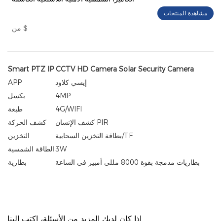
مشاهدة المنتجات
$
من
Smart PTZ IP CCTV HD Camera Solar Security Camera
إيسي كلاود
APP
4MP
بكسل
4G/WIFI
طبعة
كشف الإنسان PIR
كشف الحركة
بطاقة التخزين السحابية/TF
التخزين
3W
الطاقة الشمسية
بطاريات مدمجة بقوة 8000 مللي أمبير في الساعة
بطارية
إذا كان لديك المزيد من الأسئلة، اكتب إلينا