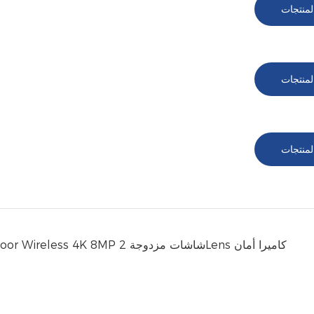
لمنتجات
لمنتجات
لمنتجات
Smart Home WiFi IP Camera Yoosee PTZ 4G LTE Outdoor Wireless 4K 8MP شاشات مزدوجة 2Lens كاميرا أمان