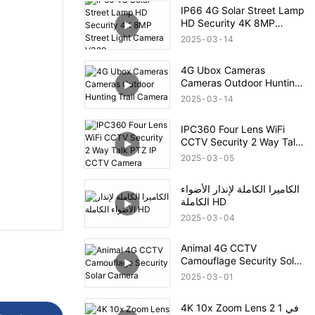
IP66 4G Solar Street Lamp
HD Security 4K 8MP
Street Light Camera V380
2025
03
14
4G Ubox Cameras
Cameras Outdoor Hunting
Trail Camera
2025
03
14
IPC360 Four Lens WiFi
CCTV Security 2 Way Talk
PTZ IP CCTV Camera
2025
03
05
الكاميرا الكاملة لإنذار الأضواء
الكاملة HD
2025
03
04
Animal 4G CCTV
Camouflage Security Solar
Camera
2025
03
01
4K 10x Zoom Lens 2 في 1