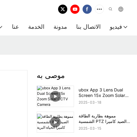
فيديو
الاتصال بنا
مدونة
الخدمة
عنا
موصى به
ubox App 3 Lens Dual
Screen 15x Zoom Solar
CCTV Camera
2025
03
18
مموهة بطارية الطاقة
الشمسية PTZ الصيد كاميرا
الحياة البرية
2025
03
15