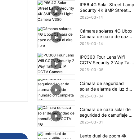
IP66 4G Solar Street Lamp
Security 4K 8MP Street
Light Camera V380
2025
03
14
Cámaras solares 4G Ubox
Cámara de caza de caza
al aire libre
2025
03
14
IPC360 Four Lens Wifi
CCTV Security 2 Way Talk
PTZ IP CCTV Camera
2025
03
05
Cámara de seguridad
solar de alarma de luz de
inundación completa HD
2025
03
04
Cámara de caza solar de
seguridad de camuflaje de
CCTV 4G
2025
03
01
Lente dual de zoom 4k