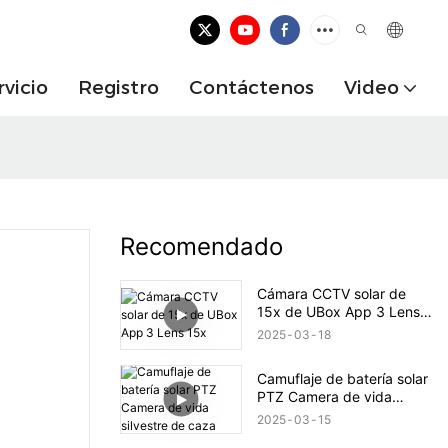
rvicio
Registro
Contáctenos
Video
Recomendado
Cámara CCTV solar de
15x de UBox App 3 Lens
15x
2025
03
18
Camuflaje de batería solar
PTZ Camera de vida
silvestre de caza
2025
03
15