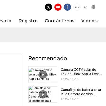
rvicio
Registro
Contáctenos
Video
Recomendado
Cámara CCTV solar de
15x de UBox App 3 Lens
15x
2025
03
18
Camuflaje de batería solar
PTZ Camera de vida
silvestre de caza
2025
03
15