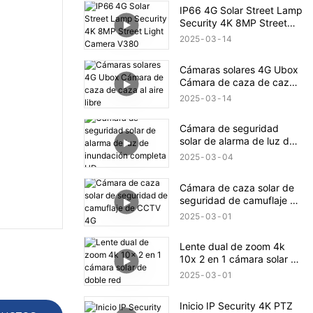
IP66 4G Solar Street Lamp
Security 4K 8MP Street
Light Camera V380
2025
03
14
Cámaras solares 4G Ubox
Cámara de caza de caza
al aire libre
2025
03
14
Cámara de seguridad
solar de alarma de luz de
inundación completa HD
2025
03
04
Cámara de caza solar de
seguridad de camuflaje de
CCTV 4G
2025
03
01
Lente dual de zoom 4k
10x 2 en 1 cámara solar de
doble red
2025
03
01
Inicio IP Security 4K PTZ